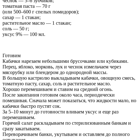
чеснок — 5–6 зубчиков;
томатная паста — 70 г
(или 500–600 г спелых помидоров);
сахар — 1 стакан;
растительное масло — 1 стакан;
соль — 50 г;
уксус 9% — 100 мл.
Готовим
Кабачки нарезаем небольшими брусочками или кубиками.
Перец, яблоко, морковь, лук и чеснок измельчаем через
мясорубку или блендером до однородной массы.
В большую кастрюлю выкладываем кабачки, овощную смесь,
томатную пасту, сахар, соль и растительное масло.
Хорошо перемешиваем и ставим на средний огонь.
После закипания готовим около часа, периодически
помешивая. Сначала может показаться, что жидкости мало, но
кабачки быстро пустят сок.
За 5–10 минут до готовности вливаем уксус и еще раз
перемешиваем.
Горячий салат раскладываем по стерилизованным банкам и
сразу закатываем.
Переворачиваем банки, укутываем и оставляем до полного
остывания.