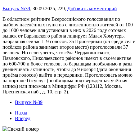
Выпуск №39
,
30.09.2025,
229,
Добавить комментарий
В областном рейтинге Всероссийского голосования по
выбору населённых пунктов с численностью жителей от 100
до 1000 человек для установки в них в 2026 году сотовых
вышек от Барышского района лидирует Малая Хомутерь,
набравшая сейчас 119 голосов. За Приозёрный (он среди сёл и
посёлков района занимает второе место) проголосовали 37
человек. Но если учесть, что сёла Чердаклинского,
Павловского, Николаевского районов имеют в своём активе
по 600-700 и более голосов, то барышцам необходимо в разы
увеличивать активность, чтобы до 9 ноября (дата окончания
приёма голосов) выйти в передовики. Проголосовать можно
на портале Госуслуг (необходима подтверждённая учётная
запись) или письмом в Минцифры РФ (123112, Москва,
Пресненская наб., д. 10, стр. 2).
Выпуск №39
Назад
Вперёд