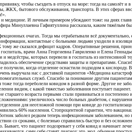
рививку, чтобы съездить в отпуск на море: тогда на самолёт и 
, ЖКХ, бытового обслуживания, транспорта. В этих сферах вво
!».
е и медицине. И личным примером убеждают тоже: на днях гла
мфира Минуллаевна Гафиятуллина рассказала, каким тяжёлым был
нфекционных очагах. Тогда мы отрабатывали всё документально, 
ру информации, контактные с больными людьми уходили в изоляц
 К тому же сказался дефицит кадров. Оперативные решения, пр
 госпиталь, врачи Анна Георгиевна Гавриленко и Елена Геннад
и и медсёстры, которых перевели в госпиталь из интенсивной 
аладилось обеспечение средствами защиты и препаратами. Спаси
 получили, когда отделение оснастили подходом к кислороду. 
чень выручала нас с доставкой пациентов «Медицина катастроф
спомогательных служб. Спасибо за понимание другим пациентам 
тоже тогда переболели ковидом в разной форме. Другие не забо
лении видим, с какой тяжестью заболевания поступает пациент.
не старшего возраста первыми стали прививаться и постепенно и
осложнениями: увеличилось число больных диабетом, с нарушени
м отделении для неотложной помощи при ковиде до госпитализац
вились 60% населения. Стопроцентной гарантии, что вакцинаци
аботник заболел редким теперь инфекционным заболеванием, но 
тствии со сроками, с болезнью справились быстро и без осложне
Бывает, что пациент подозревает у себя ковид и начинает лечит
махиваются, сами себе ставят диагноз: это, мол, обычная простуд