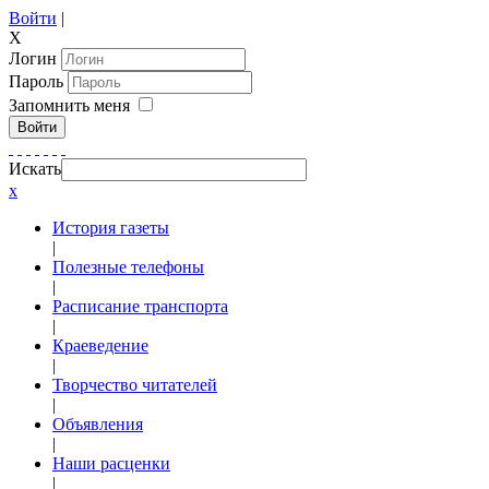
Войти
|
X
Логин
Пароль
Запомнить меня
Войти
Искать
x
История газеты
|
Полезные телефоны
|
Расписание транспорта
|
Краеведение
|
Творчество читателей
|
Объявления
|
Наши расценки
|