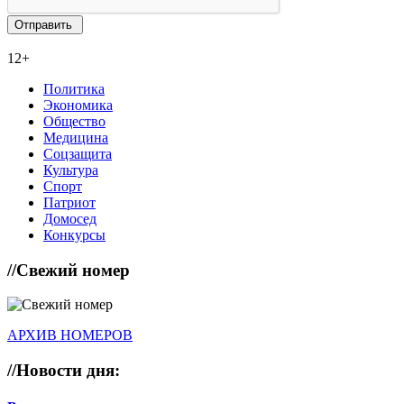
12+
Политика
Экономика
Общество
Медицина
Соцзащита
Культура
Спорт
Патриот
Домосед
Конкурсы
//
Свежий номер
АРХИВ НОМЕРОВ
//
Новости дня: