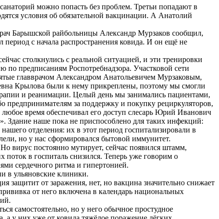
в санаторий можно попасть без проблем. Третьи попадают в
дятся условия об обязательной вакцинации. А Анатолий
вврач Барышской райбольницы Александр Мурзаков сообщил,
 период с начала распространения ковида. И он ещё не
сейчас столкнулись с реальной ситуацией, и эти тренировки
ию по предписаниям Роспотребнадзора. Участковой сети
инятые главврачом Александром Анатольевичем Мурзаковым,
ьевна Крылова были к нему прикреплены, поэтому мы смогли
терапии и реанимации. Целый день мы занимались пациентами,
бо предпринимателям за поддержку и покупку рециркуляторов,
В любое время обеспечивал его доступ слесарь Юрий Иванович
». Здание наше пока не приспособлено для таких инфекций:
нашего отделения: их в этот период госпитализировали в
лели, но у нас сформировался бытовой иммунитет.
 Но вирус постоянно мутирует, сейчас появился штамм,
х поток в госпиталь снизился. Теперь уже говорим о
ями сердечного ритма и гипертонией.
ии в ульяновские клиники.
я защитит от заражения, нет, но вакцина значительно снижает
прививка от него включена в календарь национальных
ний.
ься самостоятельно, но у него обычное простудное
а, а у них уже от ковида тяжёлое поражение лёгких.