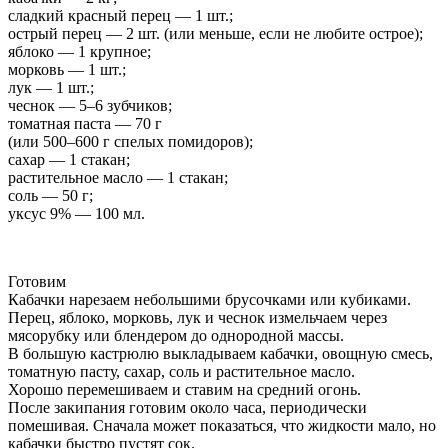
сладкий красный перец — 1 шт.;
острый перец — 2 шт. (или меньше, если не любите острое);
яблоко — 1 крупное;
морковь — 1 шт.;
лук — 1 шт.;
чеснок — 5–6 зубчиков;
томатная паста — 70 г
(или 500–600 г спелых помидоров);
сахар — 1 стакан;
растительное масло — 1 стакан;
соль — 50 г;
уксус 9% — 100 мл.
Готовим
Кабачки нарезаем небольшими брусочками или кубиками.
Перец, яблоко, морковь, лук и чеснок измельчаем через
мясорубку или блендером до однородной массы.
В большую кастрюлю выкладываем кабачки, овощную смесь,
томатную пасту, сахар, соль и растительное масло.
Хорошо перемешиваем и ставим на средний огонь.
После закипания готовим около часа, периодически
помешивая. Сначала может показаться, что жидкости мало, но
кабачки быстро пустят сок.