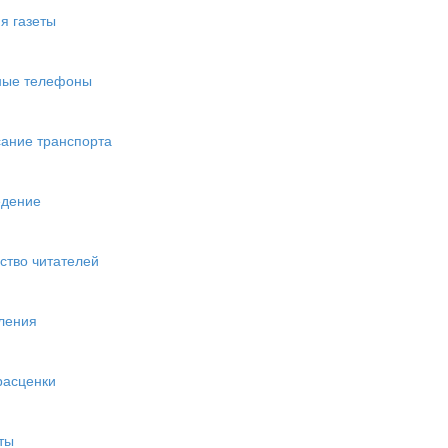
я газеты
ные телефоны
ание транспорта
едение
ство читателей
ления
расценки
ты