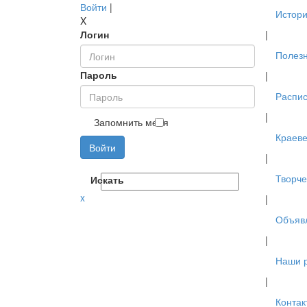
Войти
|
Истори
X
Логин
|
Полез
Пароль
|
Распис
|
Запомнить меня
Краев
Войти
|
Творче
Искать
x
|
Объяв
|
Наши 
|
Контак