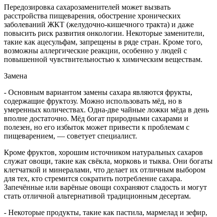
Передозировка сахарозаменителей может вызвать
расстройства пищеварения, обострение хронических
заболеваний ЖКТ (желудочно-кишечного тракта) и даже
повысить риск развития онкологии. Некоторые заменители,
такие как ацесульфам, запрещены в ряде стран. Кроме того,
возможны аллергические реакции, особенно у людей с
повышенной чувствительностью к химическим веществам.
Замена
- Основным вариантом замены сахара являются фрукты,
содержащие фруктозу. Можно использовать мёд, но в
умеренных количествах. Одна-две чайные ложки мёда в день
вполне достаточно. Мёд богат природными сахарами и
полезен, но его избыток может привести к проблемам с
пищеварением, — советует специалист.
Кроме фруктов, хорошим источником натуральных сахаров
служат овощи, такие как свёкла, морковь и тыква. Они богаты
клетчаткой и минералами, что делает их отличным выбором
для тех, кто стремится сократить потребление сахара.
Запечённые или варёные овощи сохраняют сладость и могут
стать отличной альтернативой традиционным десертам.
- Некоторые продукты, такие как пастила, мармелад и зефир,