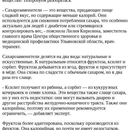
вещества? Попробуем разобраться.
- Сахарозаменители — это вещества, придающие пище
сладкий вкус, но содержащие меньше калорий. Они
используются для снижения потребления сахара, что особенно
актуально для людей с диабетом или стремящихся
контролировать вес, - пояснила Лилия Кирилина, заместитель
главного врача Центра общественного здоровья и
медицинской профилактики Ульяновской области, врач-
терапевт.
Сахарозаменители делятся на два вида: натуральные и
искусственные. К натуральным относятся фруктоза, ксилит и
сорбит. Фруктоза добывается из ягод, фруктов и присутствует
в мёде. Она схожа по сладости с обычным сахаром, но в два
раза его слаще.
- Ксилит получают из рябины, а сорбит — из кукурузных
кочерыжек и семян хлопка. Эти вещества также слаще сахара,
но у них есть недостатки: они могут вызывать диарею и
другие расстройства желудочно-кишечного тракта. Также они
калорийны, поэтому их применение рекомендуется
ограничить, — добавляет эксперт.
Фруктоза более адаптирована, поскольку производится из
фруктов. Она калорийная, но почти не имеет недостатков.