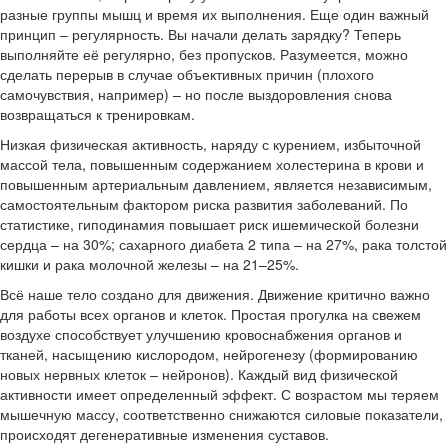
разные группы мышц и время их выполнения. Еще один важный
принцип – регулярность. Вы начали делать зарядку? Теперь
выполняйте её регулярно, без пропусков. Разумеется, можно
сделать перерыв в случае объективных причин (плохого
самочувствия, например) – но после выздоровления снова
возвращаться к тренировкам.
Низкая физическая активность, наряду с курением, избыточной
массой тела, повышенным содержанием холестерина в крови и
повышенным артериальным давлением, является независимым,
самостоятельным фактором риска развития заболеваний. По
статистике, гиподинамия повышает риск ишемической болезни
сердца – на 30%; сахарного диабета 2 типа – на 27%, рака толстой
кишки и рака молочной железы – на 21–25%.
Всё наше тело создано для движения. Движение критично важно
для работы всех органов и клеток. Простая прогулка на свежем
воздухе способствует улучшению кровоснабжения органов и
тканей, насыщению кислородом, нейрогенезу (формированию
новых нервных клеток – нейронов). Каждый вид физической
активности имеет определенный эффект. С возрастом мы теряем
мышечную массу, соответственно снижаются силовые показатели,
происходят дегенеративные изменения суставов.