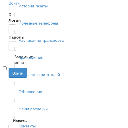
Войти
История газеты
|
X
|
Логин
Полезные телефоны
|
Пароль
Расписание транспорта
|
Запомнить
Краеведение
меня
|
Войти
Творчество читателей
|
Объявления
|
Наши расценки
|
Искать
Контакты