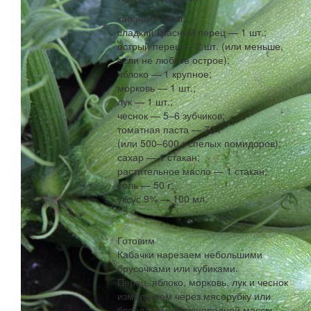
кабачки — 2 кг;
сладкий красный перец — 1 шт.;
острый перец — 2 шт. (или меньше,
если не любите острое);
яблоко — 1 крупное;
морковь — 1 шт.;
лук — 1 шт.;
чеснок — 5–6 зубчиков;
томатная паста — 70 г
(или 500–600 г спелых помидоров);
сахар — 1 стакан;
растительное масло — 1 стакан;
соль — 50 г;
уксус 9% — 100 мл.
Готовим
Кабачки нарезаем небольшими
брусочками или кубиками.
Перец, яблоко, морковь, лук и чеснок
измельчаем через мясорубку или
блендером до однородной массы.