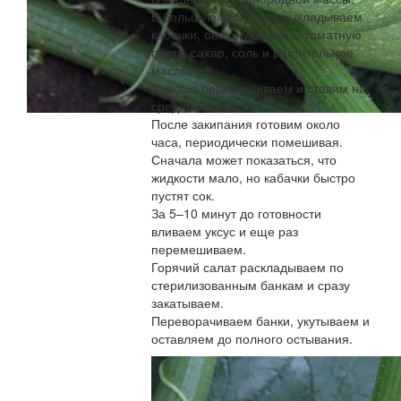
В большую кастрюлю выкладываем
кабачки, овощную смесь, томатную
пасту, сахар, соль и растительное
масло.
Хорошо перемешиваем и ставим на
средний огонь.
После закипания готовим около
часа, периодически помешивая.
Сначала может показаться, что
жидкости мало, но кабачки быстро
пустят сок.
За 5–10 минут до готовности
вливаем уксус и еще раз
перемешиваем.
Горячий салат раскладываем по
стерилизованным банкам и сразу
закатываем.
Переворачиваем банки, укутываем и
оставляем до полного остывания.