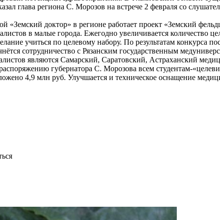
сказал глава региона С. Морозов на встрече 2 февраля со слуша
ой «Земский доктор» в регионе работает проект «Земский фельдш
алистов в малые города. Ежегодно увеличивается количество це
лание учиться по целевому набору. По результатам конкурса по
ачнётся сотрудничество с Рязанским государственным медуниверс
иалистов являются Самарский, Саратовский, Астраханский меди
аспоряжению губернатора С. Морозова всем студентам-«целеви
ложено 4,9 млн руб. Улучшается и техническое оснащение медици
ться