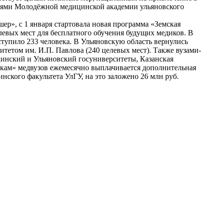
телями Молодёжной медицинской академии ульяновского
ер», с 1 января стартовала новая программа «Земская
левых мест для бесплатного обучения будущих медиков. В
ступило 233 человека. В Ульяновскую область вернулись
итетом им. И.П. Павлова (240 целевых мест). Также вузами-
цинский и Ульяновский госуниверситеты, Казанская
кам» медвузов ежемесячно выплачивается дополнительная
нского факультета УлГУ, на это заложено 26 млн руб.