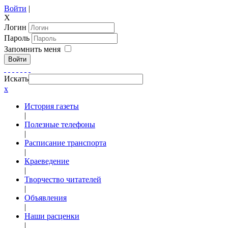
Войти
|
X
Логин
Пароль
Запомнить меня
Войти
Искать
x
История газеты
|
Полезные телефоны
|
Расписание транспорта
|
Краеведение
|
Творчество читателей
|
Объявления
|
Наши расценки
|