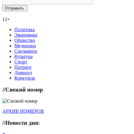
12+
Политика
Экономика
Общество
Медицина
Соцзащита
Культура
Спорт
Патриот
Домосед
Конкурсы
//
Свежий номер
АРХИВ НОМЕРОВ
//
Новости дня: