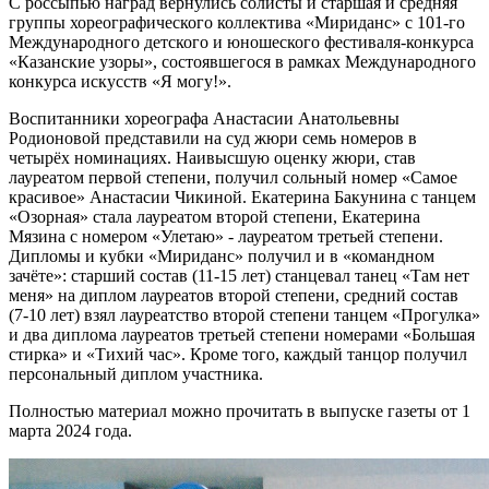
С россыпью наград вернулись солисты и старшая и средняя
группы хореографического коллектива «Мириданс» с 101-го
Международного детского и юношеского фестиваля-конкурса
«Казанские узоры», состоявшегося в рамках Международного
конкурса искусств «Я могу!».
Воспитанники хореографа Анастасии Анатольевны
Родионовой представили на суд жюри семь номеров в
четырёх номинациях. Наивысшую оценку жюри, став
лауреатом первой степени, получил сольный номер «Самое
красивое» Анастасии Чикиной. Екатерина Бакунина с танцем
«Озорная» стала лауреатом второй степени, Екатерина
Мязина с номером «Улетаю» - лауреатом третьей степени.
Дипломы и кубки «Мириданс» получил и в «командном
зачёте»: старший состав (11-15 лет) станцевал танец «Там нет
меня» на диплом лауреатов второй степени, средний состав
(7-10 лет) взял лауреатство второй степени танцем «Прогулка»
и два диплома лауреатов третьей степени номерами «Большая
стирка» и «Тихий час». Кроме того, каждый танцор получил
персональный диплом участника.
Полностью материал можно прочитать в выпуске газеты от 1
марта 2024 года.