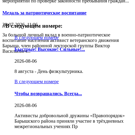
мероприятий по проверке законности пребывания граждан...
Медаль за патриотическое воспитание
20-07-2026, 11:06
//
В следующем номере:
За большой личный вклад в военно-патриотическое
В следующем номере
воспитание населения активист ветеранского движения
Барыша, член районной лекторской группы Виктор
Быстрые! Высокие! Сильные!...
Васильевич...
2026-08-06
8 августа - День физкультурника.
В следующем номере
Чтобы возвращались. Всегда...
2026-08-06
Активисты добровольной дружины «Правопорядок»
Барышского района приняли участие в трёхдневных
межрегиональных учениях Пр