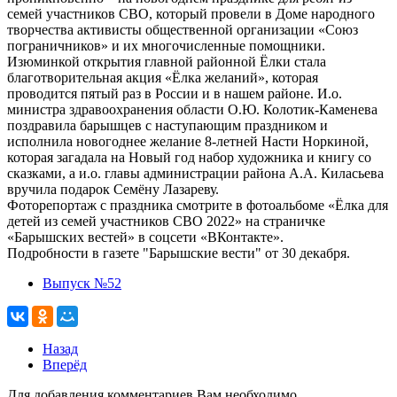
семей участников СВО, который провели в Доме народного
творчества активисты общественной организации «Союз
пограничников» и их многочисленные помощники.
Изюминкой открытия главной районной Ёлки стала
благотворительная акция «Ёлка желаний», которая
проводится пятый раз в России и в нашем районе. И.о.
министра здравоохранения области О.Ю. Колотик-Каменева
поздравила барышцев с наступающим праздником и
исполнила новогоднее желание 8-летней Насти Норкиной,
которая загадала на Новый год набор художника и книгу со
сказками, а и.о. главы администрации района А.А. Киласьева
вручила подарок Семёну Лазареву.
Фоторепортаж с праздника смотрите в фотоальбоме «Ёлка для
детей из семей участников СВО 2022» на страничке
«Барышских вестей» в соцсети «ВКонтакте».
Подробности в газете "Барышские вести" от 30 декабря.
Выпуск №52
Назад
Вперёд
Для добавления комментариев Вам необходимо