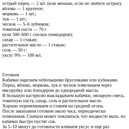
острый перец — 2 шт. (или меньше, если не любите острое);
яблоко — 1 крупное;
морковь — 1 шт.;
лук — 1 шт.;
чеснок — 5–6 зубчиков;
томатная паста — 70 г
(или 500–600 г спелых помидоров);
сахар — 1 стакан;
растительное масло — 1 стакан;
соль — 50 г;
уксус 9% — 100 мл.
Готовим
Кабачки нарезаем небольшими брусочками или кубиками.
Перец, яблоко, морковь, лук и чеснок измельчаем через
мясорубку или блендером до однородной массы.
В большую кастрюлю выкладываем кабачки, овощную смесь,
томатную пасту, сахар, соль и растительное масло.
Хорошо перемешиваем и ставим на средний огонь.
После закипания готовим около часа, периодически
помешивая. Сначала может показаться, что жидкости мало, но
кабачки быстро пустят сок.
За 5–10 минут до готовности вливаем уксус и еще раз