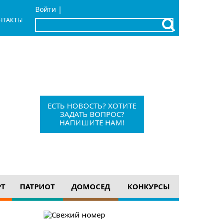
|
Войти
НТАКТЫ
x
Барыш, Красноармейская, 1
+7 (84253) 21-1-56
barvesti@bk.ru
ЕСТЬ НОВОСТЬ? ХОТИТЕ
ЗАДАТЬ ВОПРОС?
НАПИШИТЕ НАМ!
12+
РТ
ПАТРИОТ
ДОМОСЕД
КОНКУРСЫ