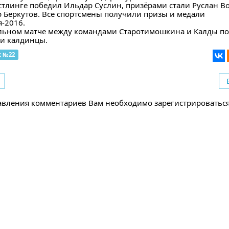
стлинге победил Ильдар Суслин, призёрами стали Руслан В
 Беркутов. Все спортсмены получили призы и медали
я-2016.
льном матче между командами Старотимошкина и Калды по
и калдинцы.
к №22
авления комментариев Вам необходимо зарегистрироватьс