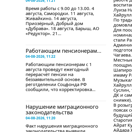
04-08-2026, 11:21
воспита
Время работы с 9.00 до 13.00. 4
Луиза Н
августа, Самородки. 11 августа,
Хайрулл
Живайкино. 14 августа,
По трад
Приозёрный, Добрый дом
домовла
«Дубрава». 18 августа, Барыш, АО
Для поо
«Редуктор». 21...
номинац
стали Р
Админис
подгото
Работающим пенсионерам...
Чагаева.
04-08-2026, 11:22
Местные
Работающим пенсионерам с 1
поощрил
августа проведут ежегодный
Шапиров
перерасчёт пенсии на
имаму Р
беззаявительной основе. В
Музыкал
реготделении Соцфонда РФ
Хайрулл
сообщили, что корректировка...
Суслин,
ДК и са
снимке).
В розыг
Нарушение миграционного
поясах 
законодательства
будущий
04-08-2026, 11:20
Староти
Айрат К
Факт нарушения миграционного
Айдара Х
законодательства выявили