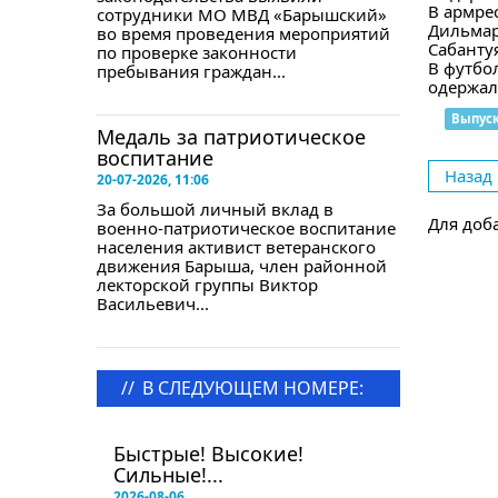
В армре
сотрудники МО МВД «Барышский»
Дильмар
во время проведения мероприятий
Сабанту
по проверке законности
В футбо
пребывания граждан...
одержал
Выпус
Медаль за патриотическое
воспитание
Назад
20-07-2026, 11:06
За большой личный вклад в
Для доб
военно-патриотическое воспитание
населения активист ветеранского
движения Барыша, член районной
лекторской группы Виктор
Васильевич...
//
В СЛЕДУЮЩЕМ НОМЕРЕ:
в следующем номере
Быстрые! Высокие!
Сильные!...
2026-08-06