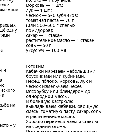
яблоко — 1 крупное;
теки
морковь — 1 шт.;
фаиловна
лук — 1 шт.;
чеснок — 5–6 зубчиков;
и
томатная паста — 70 г
раевых.
(или 500–600 г спелых
щё одну
помидоров);
лями
сахар — 1 стакан;
растительное масло — 1 стакан;
соль — 50 г;
та
уксус 9% — 100 мл.
Готовим
й и
Кабачки нарезаем небольшими
брусочками или кубиками.
я
Перец, яблоко, морковь, лук и
ис
чеснок измельчаем через
инского
мясорубку или блендером до
на
однородной массы.
В большую кастрюлю
рьбе на
выкладываем кабачки, овощную
т
смесь, томатную пасту, сахар, соль
и растительное масло.
Хорошо перемешиваем и ставим
сто – у
на средний огонь.
После закипания готовим около