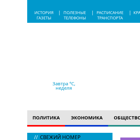
|
|
|
ИСТОРИЯ
ПОЛЕЗНЫЕ
РАСПИСАНИЕ
КР
ГАЗЕТЫ
ТЕЛЕФОНЫ
ТРАНСПОРТА
6.08.2026,
20:22
+25 °C
ясно
Ветер
2.4 м/с
764 мм рт с
Завтра °C,
неделя
ПОЛИТИКА
ЭКОНОМИКА
ОБЩЕСТВ
//
СВЕЖИЙ НОМЕР