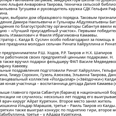
нию Альфия Анваровна Таирова, техничка сельской библио
аильевна Тугушева и руководитель кружка СДК Гельфия Ра
ина.
иции, выбрали дом образцового порядка. Таковым признал
дение Дамира Наильевича и Гульнары Абдуляхатьевны Бат
щрения по благоустройству организаторы Сабантуя ввели е
ию – «Лучший приусадебный участок». Первыми победите
авиль Измаилович и Фаиля Ибрагимовна Камаевы.
тратор с. Калда В. Суслин особо поблагодарил за помощь в
вке праздника молодых сельчан Рината Хайруллина и Рина
 предприниматели Р.Ш. Ходов, Р.Р. Таиров и Н.Х. Шапиров
и работников своих предприятий ценными подарками. Н.
 также вручил подарки фельдшеру ФАП Василе Медведево
афику Кавееву.
ьные поздравления подготовили Ринат Хайруллин, Гельфи
ина, Тимур Сорокин, Гузель Азюкова, Эльвина Таирова, Дан
 танцевальный коллектив «Йолдызлар» («Звёздочки») Калд
мая юная участница – воспитанница детсада Далия Камаева (
рыше главного приза Сабантуя (барана) в национальной бо
сенсации не случилось: несколько лет подряд его выигрывае
 врач-хирург Айрат Куряткин. Второе место занял житель
мошкина Ильдар Марашов, третье – Раиль Таиров из Калды.
уряткин также выиграл конкурс по поднятию гири, второе ме
абибуллина, третье – у Айдара Куряткина.