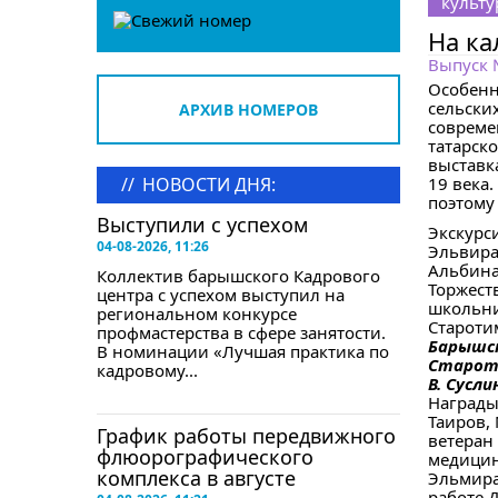
культу
На ка
Выпуск
Особенн
сельски
АРХИВ НОМЕРОВ
совреме
татарск
выставк
//
НОВОСТИ ДНЯ:
19 века
поэтому 
Выступили с успехом
Экскурс
04-08-2026, 11:26
Эльвира
Альбина
Коллектив барышского Кадрового
Торжест
центра с успехом выступил на
школьни
региональном конкурсе
Староти
профмастерства в сфере занятости.
Барышск
В номинации «Лучшая практика по
Староти
кадровому...
В. Сусли
Награды
Таиров,
График работы передвижного
ветеран
флюорографического
медицин
комплекса в августе
Эльмира
работе 