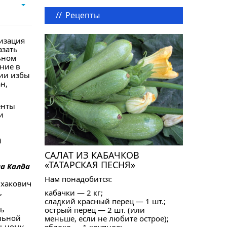
//
Рецепты
изация
азать
ьном
ние в
нии избы
н,
енты
и
й
САЛАТ ИЗ КАБАЧКОВ
«ТАТАРСКАЯ ПЕСНЯ»
а Калда
Нам понадобится:
лхакович
,
кабачки — 2 кг;
сладкий красный перец — 1 шт.;
ь
острый перец — 2 шт. (или
льной
меньше, если не любите острое);
льному