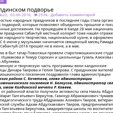
ра
лдинском подворье
 №22
,
03.06.2016,
2534,
Добавить комментарий
остью народных праздников в последние годы стала орган
х подворий, которые позволяют объединить прошлое и пок
нные достижения. На прошедшем в Калде 28 мая национал
ом празднике Сабантуй местный колорит тоже нашёл отраже
ах народного творчества, национальной кухне, в оформле
. С 6 июня у мусульман начинается священный месяц Рамада
Сабантуй-2016 прошёл не в июне, а в мае.
ию в быт татар Поволжья провели старотимошкинские студ
 Ишмакова и Тимур Сорокин и школьницы Гузель Азюкова 
 Абулеева.
венную и творческую часть программы вели калдинские
цы Динара Таирова и Гелия Таирова. С праздником жителе
мошкинского поселения поздравили глава администрации
ого района С. Кочетков, глава администрации
мошкинского поселения Н. Белоусов, администратор сел
н, имам Калдинской мечети Р. Кавеев.
 от районной власти получили активисты села Наиль Абду
 Марат Талгатьевич Беркутов, Газинур Абрахманович Чумаев
 педагогического труда Абдрахман Алиевич Таиров, ветеран
ской службы Адхам Абдулхакович Таиров, предпринимател
 Талгатьевна Беркутова, замдиректора школы по воспитате
Диляра Раильевна Батраева, замдиректора школы по дошко