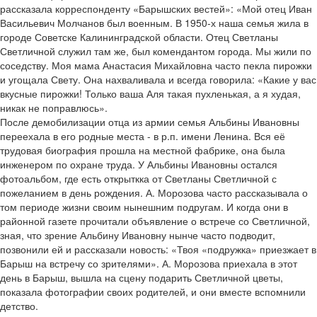
рассказала корреспонденту «Барышских вестей»: «Мой отец Иван
Васильевич Молчанов был военным. В 1950-х наша семья жила в
городе Советске Калининградской области. Отец Светланы
Светличной служил там же, был комендантом города. Мы жили по
соседству. Моя мама Анастасия Михайловна часто пекла пирожки
и угощала Свету. Она нахваливала и всегда говорила: «Какие у вас
вкусные пирожки! Только ваша Аля такая пухленькая, а я худая,
никак не поправлюсь».
После демобилизации отца из армии семья Альбины Ивановны
переехала в его родные места - в р.п. имени Ленина. Вся её
трудовая биография прошла на местной фабрике, она была
инженером по охране труда. У Альбины Ивановны остался
фотоальбом, где есть открыткка от Светланы Светличной с
пожеланием в день рождения. А. Морозова часто рассказывала о
том периоде жизни своим нынешним подругам. И когда они в
районной газете прочитали объявление о встрече со Светличной,
зная, что зрение Альбину Ивановну нынче часто подводит,
позвонили ей и рассказали новость: «Твоя «подружка» приезжает в
Барыш на встречу со зрителями». А. Морозова приехала в этот
день в Барыш, вышла на сцену подарить Светличной цветы,
показала фотографии своих родителей, и они вместе вспомнили
детство.