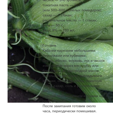
томатная паста — 70 г
(или 500–600 г спелых помидоров);
сахар — 1 стакан;
растительное масло — 1 стакан;
соль — 50 г;
уксус 9% — 100 мл.
Готовим
Кабачки нарезаем небольшими
брусочками или кубиками.
Перец, яблоко, морковь, лук и чеснок
измельчаем через мясорубку или
блендером до однородной массы.
В большую кастрюлю выкладываем
кабачки, овощную смесь, томатную
пасту, сахар, соль и растительное
масло.
Хорошо перемешиваем и ставим на
средний огонь.
После закипания готовим около
часа, периодически помешивая.