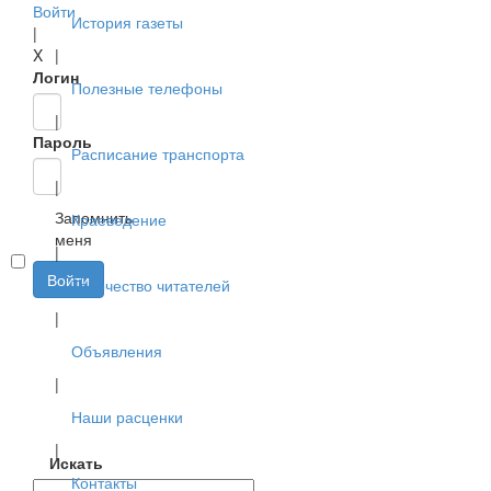
Войти
История газеты
|
X
|
Логин
Полезные телефоны
|
Пароль
Расписание транспорта
|
Запомнить
Краеведение
меня
|
Войти
Творчество читателей
|
Объявления
|
Наши расценки
|
Искать
Контакты