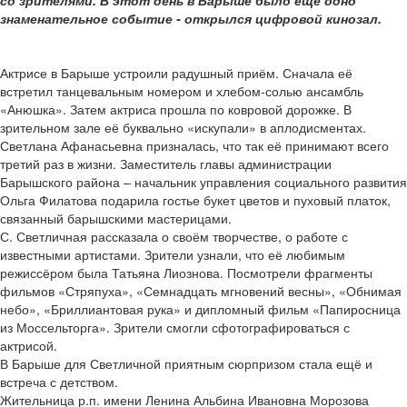
со зрителями. В этот день в Барыше было ещё одно
знаменательное событие - открылся цифровой кинозал.
Актрисе в Барыше устроили радушный приём. Сначала её
встретил танцевальным номером и хлебом-солью ансамбль
«Анюшка». Затем актриса прошла по ковровой дорожке. В
зрительном зале её буквально «искупали» в аплодисментах.
Светлана Афанасьевна призналась, что так её принимают всего
третий раз в жизни. Заместитель главы администрации
Барышского района – начальник управления социального развития
Ольга Филатова подарила гостье букет цветов и пуховый платок,
связанный барышскими мастерицами.
С. Светличная рассказала о своём творчестве, о работе с
известными артистами. Зрители узнали, что её любимым
режиссёром была Татьяна Лиознова. Посмотрели фрагменты
фильмов «Стряпуха», «Семнадцать мгновений весны», «Обнимая
небо», «Бриллиантовая рука» и дипломный фильм «Папиросница
из Моссельторга». Зрители смогли сфотографироваться с
актрисой.
В Барыше для Светличной приятным сюрпризом стала ещё и
встреча с детством.
Жительница р.п. имени Ленина Альбина Ивановна Морозова