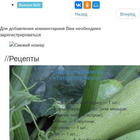
Выпуск №22
Назад
Вперёд
Для добавления комментариев Вам необходимо
зарегистрироваться
//
Рецепты
Салат из кабачков
«Татарская песня»
Нам понадобится:
кабачки — 2 кг;
сладкий красный перец — 1 шт.;
острый перец — 2 шт. (или меньше,
если не любите острое);
яблоко — 1 крупное;
морковь — 1 шт.;
лук — 1 шт.;
чеснок — 5–6 зубчиков;