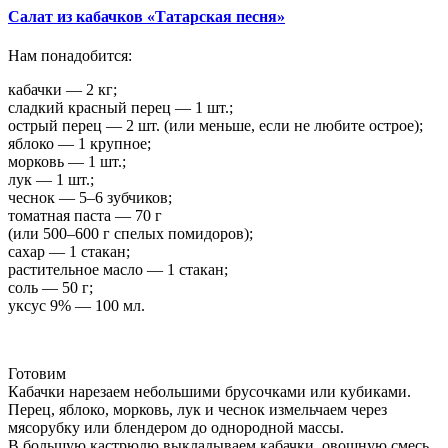
Салат из кабачков «Татарская песня»
Нам понадобится:
кабачки — 2 кг;
сладкий красный перец — 1 шт.;
острый перец — 2 шт. (или меньше, если не любите острое);
яблоко — 1 крупное;
морковь — 1 шт.;
лук — 1 шт.;
чеснок — 5–6 зубчиков;
томатная паста — 70 г
(или 500–600 г спелых помидоров);
сахар — 1 стакан;
растительное масло — 1 стакан;
соль — 50 г;
уксус 9% — 100 мл.
Готовим
Кабачки нарезаем небольшими брусочками или кубиками.
Перец, яблоко, морковь, лук и чеснок измельчаем через
мясорубку или блендером до однородной массы.
В большую кастрюлю выкладываем кабачки, овощную смесь,