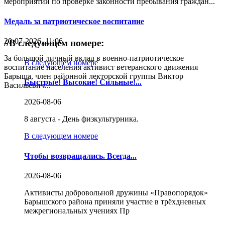
мероприятий по проверке законности пребывания граждан...
Медаль за патриотическое воспитание
20-07-2026, 11:06
//
В следующем номере:
За большой личный вклад в военно-патриотическое
В следующем номере
воспитание населения активист ветеранского движения
Барыша, член районной лекторской группы Виктор
Быстрые! Высокие! Сильные!...
Васильевич...
2026-08-06
8 августа - День физкультурника.
В следующем номере
Чтобы возвращались. Всегда...
2026-08-06
Активисты добровольной дружины «Правопорядок»
Барышского района приняли участие в трёхдневных
межрегиональных учениях Пр