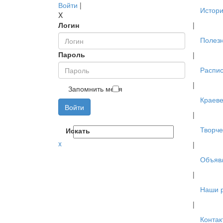
Войти
|
Истори
X
Логин
|
Полез
Пароль
|
Распис
|
Запомнить меня
Краев
Войти
|
Творче
Искать
x
|
Объяв
|
Наши 
|
Контак