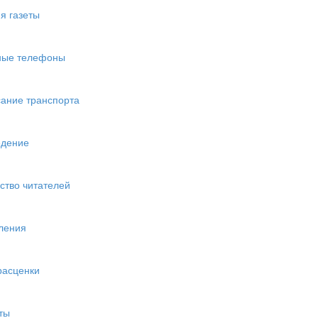
я газеты
ные телефоны
ание транспорта
едение
ство читателей
ления
расценки
ты