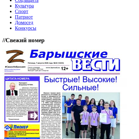
Соцзащита
Культура
Спорт
Патриот
Домосед
Конкурсы
//
Свежий номер