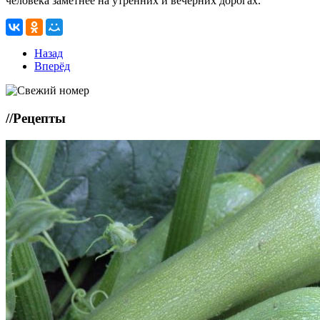
человека заметнее на утренних и вечерних дорогах.
Назад
Вперёд
//
Рецепты