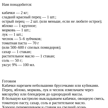
Нам понадобится:
кабачки — 2 кг;
сладкий красный перец — 1 шт.;
острый перец — 2 шт. (или меньше, если не любите острое);
яблоко — 1 крупное;
морковь — 1 шт.;
лук — 1 шт.;
чеснок — 5–6 зубчиков;
томатная паста — 70 г
(или 500–600 г спелых помидоров);
сахар — 1 стакан;
растительное масло — 1 стакан;
соль — 50 г;
уксус 9% — 100 мл.
Готовим
Кабачки нарезаем небольшими брусочками или кубиками.
Перец, яблоко, морковь, лук и чеснок измельчаем через
мясорубку или блендером до однородной массы.
В большую кастрюлю выкладываем кабачки, овощную смесь,
томатную пасту, сахар, соль и растительное масло.
Хорошо перемешиваем и ставим на средний огонь.