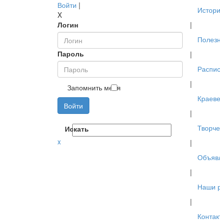
Войти
|
Истори
X
Логин
|
Полез
Пароль
|
Распис
|
Запомнить меня
Краев
Войти
|
Творче
Искать
x
|
Объяв
|
Наши 
|
Контак