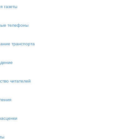
я газеты
ные телефоны
ание транспорта
едение
ство читателей
ления
расценки
ты