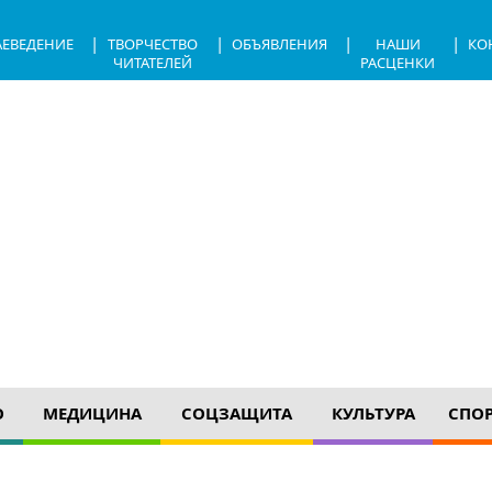
|
|
|
|
АЕВЕДЕНИЕ
ТВОРЧЕСТВО
ОБЪЯВЛЕНИЯ
НАШИ
КО
ЧИТАТЕЛЕЙ
РАСЦЕНКИ
О
МЕДИЦИНА
СОЦЗАЩИТА
КУЛЬТУРА
СПО
дующем номере