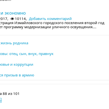
дующем номере
 и экономно
2017,
10114,
Добавить комментарий
трация Измайловского городского поселения второй год
ет программу модернизации уличного освуещения....
 жизнь родника
вы: отец, сын, внук, правнук
ровье и коррупции
ся призыв в армию
а 88 из 101
о