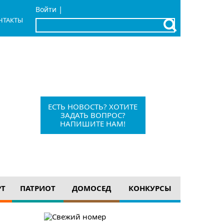
|
Войти
НТАКТЫ
x
Барыш, Красноармейская, 1
+7 (84253) 21-1-56
barvesti@bk.ru
ЕСТЬ НОВОСТЬ? ХОТИТЕ
ЗАДАТЬ ВОПРОС?
НАПИШИТЕ НАМ!
12+
РТ
ПАТРИОТ
ДОМОСЕД
КОНКУРСЫ