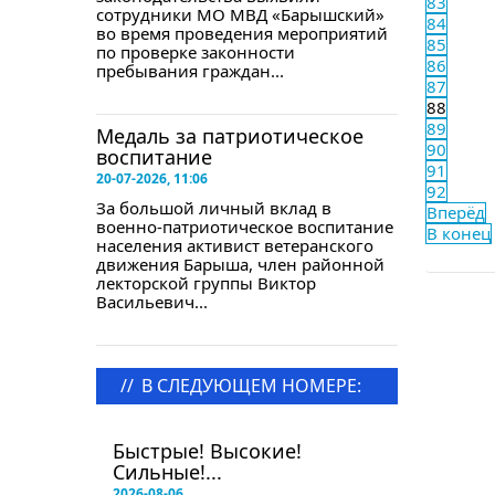
83
сотрудники МО МВД «Барышский»
84
во время проведения мероприятий
85
по проверке законности
86
пребывания граждан...
87
88
89
Медаль за патриотическое
90
воспитание
91
20-07-2026, 11:06
92
За большой личный вклад в
Вперёд
военно-патриотическое воспитание
В конец
населения активист ветеранского
движения Барыша, член районной
лекторской группы Виктор
Васильевич...
//
В СЛЕДУЮЩЕМ НОМЕРЕ:
в следующем номере
Быстрые! Высокие!
Сильные!...
2026-08-06