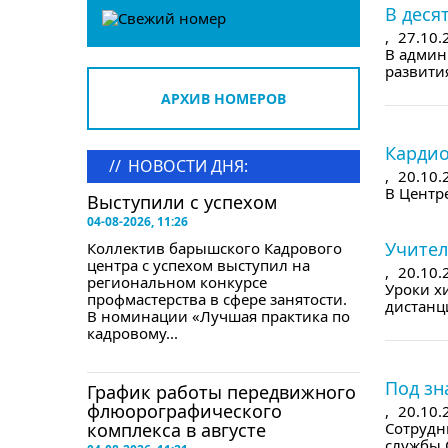
В деся
,
27.10.
В админ
развития
АРХИВ НОМЕРОВ
в сле
Кардио
//
НОВОСТИ ДНЯ:
,
20.10.
В Центре
Выступили с успехом
в сле
04-08-2026, 11:26
Учител
Коллектив барышского Кадрового
центра с успехом выступил на
,
20.10.
региональном конкурсе
Уроки х
профмастерства в сфере занятости.
дистанци
В номинации «Лучшая практика по
кадровому...
в сле
Под зн
График работы передвижного
флюорографического
,
20.10.
комплекса в августе
Сотрудн
службы О