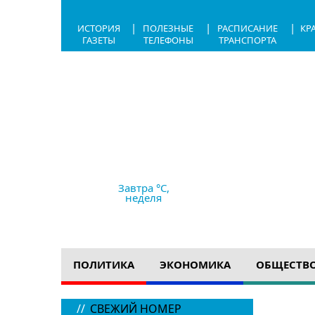
|
|
|
ИСТОРИЯ
ПОЛЕЗНЫЕ
РАСПИСАНИЕ
КР
ГАЗЕТЫ
ТЕЛЕФОНЫ
ТРАНСПОРТА
8.08.2026,
18:17
+30 °C
сильный дождь
Ветер
10.45 м/с
758 мм рт с
Завтра °C,
неделя
ПОЛИТИКА
ЭКОНОМИКА
ОБЩЕСТВ
в сле
//
СВЕЖИЙ НОМЕР