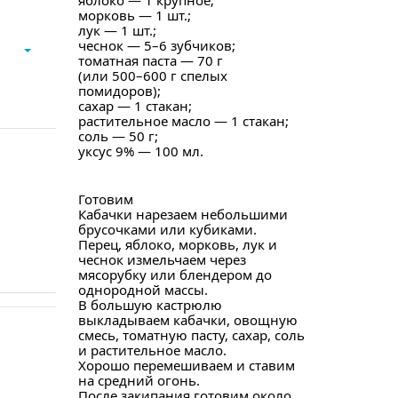
яблоко — 1 крупное;
морковь — 1 шт.;
лук — 1 шт.;
чеснок — 5–6 зубчиков;
томатная паста — 70 г
(или 500–600 г спелых
помидоров);
сахар — 1 стакан;
растительное масло — 1 стакан;
соль — 50 г;
уксус 9% — 100 мл.
Готовим
Кабачки нарезаем небольшими
брусочками или кубиками.
Перец, яблоко, морковь, лук и
чеснок измельчаем через
мясорубку или блендером до
однородной массы.
В большую кастрюлю
выкладываем кабачки, овощную
смесь, томатную пасту, сахар, соль
и растительное масло.
Хорошо перемешиваем и ставим
на средний огонь.
После закипания готовим около