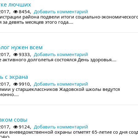
тке лючших
2017,
8454,
Добавить комментарий
истрации района подвели итоги социально-экономическог
 за девять месяцев этого года....
дующем номере
лог нужен всем
2017,
9333,
Добавить комментарий
 активного долголетья состоялся День здоровья....
дующем номере
ь с экрана
2017,
9910,
Добавить комментарий
имии у старшеклассников Жадовской школы ведутся
онно....
дующем номере
аком совы
2017,
9124,
Добавить комментарий
ики вневедомственной охраны отметят 65-летие со дня соз
ВО....