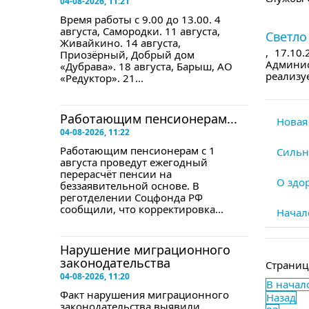
04-08-2026, 11:21
в сле
Время работы с 9.00 до 13.00. 4
августа, Самородки. 11 августа,
Светло
Живайкино. 14 августа,
,
17.10.
Приозёрный, Добрый дом
Админис
«Дубрава». 18 августа, Барыш, АО
реализу
«Редуктор». 21...
Работающим пенсионерам...
Новая
04-08-2026, 11:22
Работающим пенсионерам с 1
Сильно
августа проведут ежегодный
перерасчёт пенсии на
О здо
беззаявительной основе. В
реготделении Соцфонда РФ
сообщили, что корректировка...
Начал
Нарушение миграционного
законодательства
Страниц
04-08-2026, 11:20
В начал
Факт нарушения миграционного
Назад
законодательства выявили