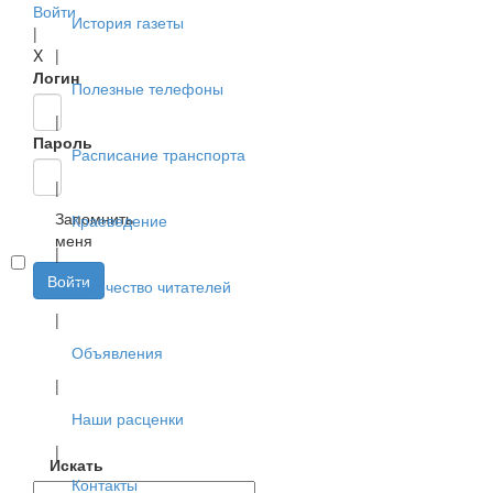
Войти
История газеты
|
X
|
Логин
Полезные телефоны
|
Пароль
Расписание транспорта
|
Запомнить
Краеведение
меня
|
Войти
Творчество читателей
|
Объявления
|
Наши расценки
|
Искать
Контакты