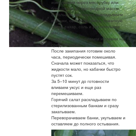
измельчаем через мясорубку или
блендером до однородной массы.
В большую кастрюлю выкладываем
кабачки, овощную смесь, томатную
пасту, сахар, соль и растительное
масло.
Хорошо перемешиваем и ставим на
средний огонь.
После закипания готовим около
часа, периодически помешивая.
Сначала может показаться, что
жидкости мало, но кабачки быстро
пустят сок.
За 5–10 минут до готовности
вливаем уксус и еще раз
перемешиваем.
Горячий салат раскладываем по
стерилизованным банкам и сразу
закатываем.
Переворачиваем банки, укутываем и
оставляем до полного остывания.