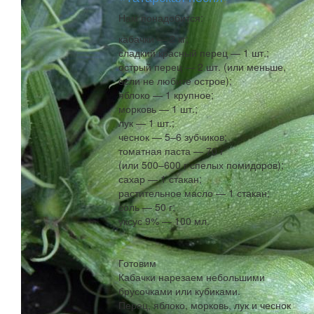
Нам понадобится:
кабачки — 2 кг;
сладкий красный перец — 1 шт.;
острый перец — 2 шт. (или меньше,
если не любите острое);
яблоко — 1 крупное;
морковь — 1 шт.;
лук — 1 шт.;
чеснок — 5–6 зубчиков;
томатная паста — 70 г
(или 500–600 г спелых помидоров);
сахар — 1 стакан;
растительное масло — 1 стакан;
соль — 50 г;
уксус 9% — 100 мл.
Готовим
Кабачки нарезаем небольшими
брусочками или кубиками.
Перец, яблоко, морковь, лук и чеснок