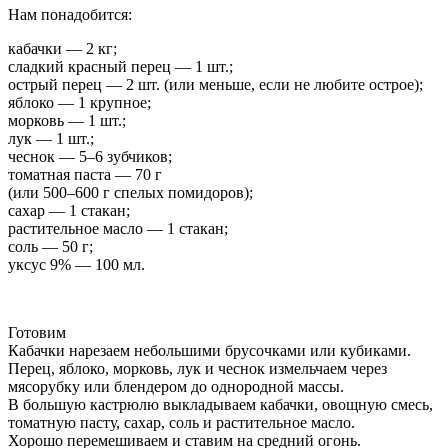
Нам понадобится:
кабачки — 2 кг;
сладкий красный перец — 1 шт.;
острый перец — 2 шт. (или меньше, если не любите острое);
яблоко — 1 крупное;
морковь — 1 шт.;
лук — 1 шт.;
чеснок — 5–6 зубчиков;
томатная паста — 70 г
(или 500–600 г спелых помидоров);
сахар — 1 стакан;
растительное масло — 1 стакан;
соль — 50 г;
уксус 9% — 100 мл.
Готовим
Кабачки нарезаем небольшими брусочками или кубиками.
Перец, яблоко, морковь, лук и чеснок измельчаем через
мясорубку или блендером до однородной массы.
В большую кастрюлю выкладываем кабачки, овощную смесь,
томатную пасту, сахар, соль и растительное масло.
Хорошо перемешиваем и ставим на средний огонь.