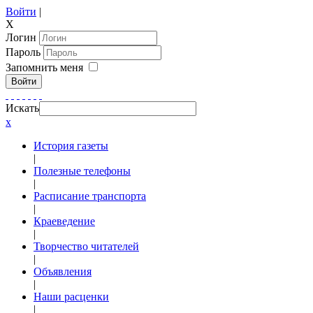
Войти
|
X
Логин
Пароль
Запомнить меня
Войти
Искать
x
История газеты
|
Полезные телефоны
|
Расписание транспорта
|
Краеведение
|
Творчество читателей
|
Объявления
|
Наши расценки
|