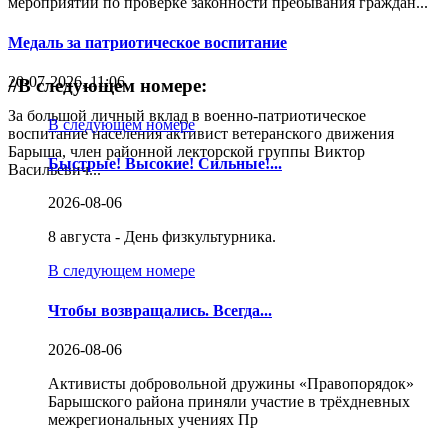
мероприятий по проверке законности пребывания граждан...
Медаль за патриотическое воспитание
20-07-2026, 11:06
//
В следующем номере:
За большой личный вклад в военно-патриотическое
В следующем номере
воспитание населения активист ветеранского движения
Барыша, член районной лекторской группы Виктор
Быстрые! Высокие! Сильные!...
Васильевич...
2026-08-06
8 августа - День физкультурника.
В следующем номере
Чтобы возвращались. Всегда...
2026-08-06
Активисты добровольной дружины «Правопорядок»
Барышского района приняли участие в трёхдневных
межрегиональных учениях Пр