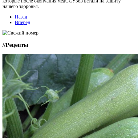
которые после окончания медССУЗов встали на защиту
нашего здоровья.
Назад
Вперёд
//
Рецепты