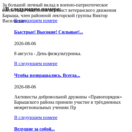
За большой личный вклад в военно-патриотическое
//
В следующем номере:
воспитание населения активист ветеранского движения
Барыша, член районной лекторской группы Виктор
В следующем номере
Васильевич...
Быстрые! Высокие! Сильные!...
2026-08-06
8 августа - День физкультурника.
В следующем номере
Чтобы возвращались. Всегда...
2026-08-06
Активисты добровольной дружины «Правопорядок»
Барышского района приняли участие в трёхдневных
межрегиональных учениях Пр
В следующем номере
Ведущие за собой...