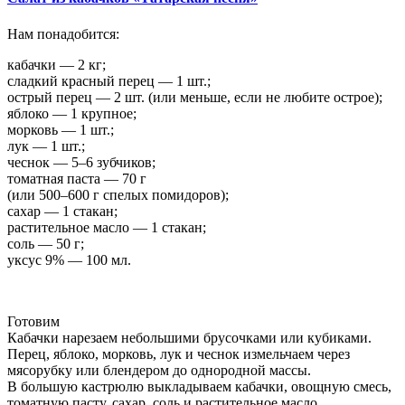
Нам понадобится:
кабачки — 2 кг;
сладкий красный перец — 1 шт.;
острый перец — 2 шт. (или меньше, если не любите острое);
яблоко — 1 крупное;
морковь — 1 шт.;
лук — 1 шт.;
чеснок — 5–6 зубчиков;
томатная паста — 70 г
(или 500–600 г спелых помидоров);
сахар — 1 стакан;
растительное масло — 1 стакан;
соль — 50 г;
уксус 9% — 100 мл.
Готовим
Кабачки нарезаем небольшими брусочками или кубиками.
Перец, яблоко, морковь, лук и чеснок измельчаем через
мясорубку или блендером до однородной массы.
В большую кастрюлю выкладываем кабачки, овощную смесь,
томатную пасту, сахар, соль и растительное масло.