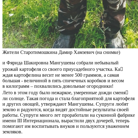
Жители Старотимошкина Дамир Хамзевич (на снимке)
и Фярида Шакировна Мангушевы собрали небывалый
урожай картофеля со своего приусадебного участка. Ка
ждая картофелина весит не менее 500 граммов, а самая
большая - величиной в пять спичечных коробков и весом
в килограмм – похвалились довольные огородники!
Лето в этом году было нежаркое, умеренные дожди сменя
ли солнце. Такая погода и стала благоприятной для картофеля
и других овощей, утверждают Мангушевы. Супруги любят
землю и радуются, когда видят достойные результаты своей
работы. Супруги много лет проработали на суконной фабрике
имени III Интернационала, вырастили двух дочерей, теперь
помогают им воспитывать внуков и пользуются уважением
земляков.