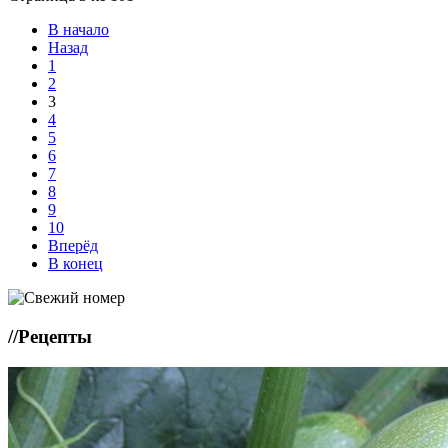
В начало
Назад
1
2
3
4
5
6
7
8
9
10
Вперёд
В конец
//
Рецепты