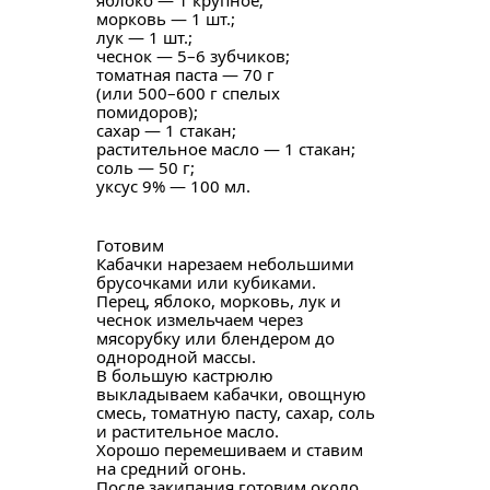
яблоко — 1 крупное;
морковь — 1 шт.;
лук — 1 шт.;
чеснок — 5–6 зубчиков;
томатная паста — 70 г
(или 500–600 г спелых
помидоров);
сахар — 1 стакан;
растительное масло — 1 стакан;
соль — 50 г;
уксус 9% — 100 мл.
Готовим
Кабачки нарезаем небольшими
брусочками или кубиками.
Перец, яблоко, морковь, лук и
чеснок измельчаем через
мясорубку или блендером до
однородной массы.
В большую кастрюлю
выкладываем кабачки, овощную
смесь, томатную пасту, сахар, соль
и растительное масло.
Хорошо перемешиваем и ставим
на средний огонь.
После закипания готовим около