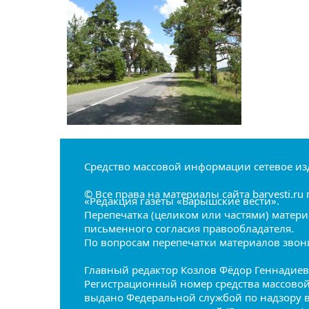
Средство массовой информации сетевое из
© Все права на материалы сайта barvesti.
«Редакция газеты «Барышские вести».
Перепечатка (целиком или частями) матери
письменного согласия правообладателя.
По вопросам перепечатки материалов звонит
Главный редактор Козлов Фёдор Геннадие
Регистрационный номер средства массовой 
выдано Федеральной службой по надзору 