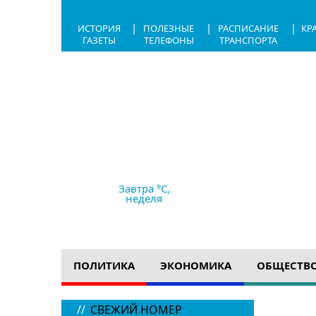
|
|
|
ИСТОРИЯ
ПОЛЕЗНЫЕ
РАСПИСАНИЕ
КР
ГАЗЕТЫ
ТЕЛЕФОНЫ
ТРАНСПОРТА
9.08.2026,
16:10
+26 °C
дождь
Ветер
5.87 м/с
758 мм рт с
Завтра °C,
неделя
ПОЛИТИКА
ЭКОНОМИКА
ОБЩЕСТВ
//
СВЕЖИЙ НОМЕР