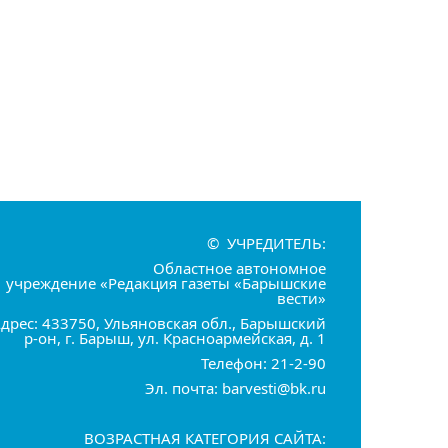
© УЧРЕДИТЕЛЬ:
Областное автономное
учреждение «Редакция газеты «Барышские
вести»
дрес: 433750, Ульяновская обл., Барышский
р-он, г. Барыш, ул. Красноармейская, д. 1
Телефон: 21-2-90
Эл. почта: barvesti@bk.ru
ВОЗРАСТНАЯ КАТЕГОРИЯ САЙТА: