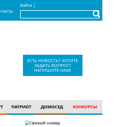
|
Войти
НТАКТЫ
x
Барыш, Красноармейская, 1
+7 (84253) 21-1-56
barvesti@bk.ru
ЕСТЬ НОВОСТЬ? ХОТИТЕ
ЗАДАТЬ ВОПРОС?
НАПИШИТЕ НАМ!
12+
РТ
ПАТРИОТ
ДОМОСЕД
КОНКУРСЫ