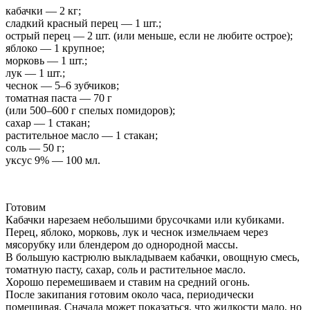
кабачки — 2 кг;
сладкий красный перец — 1 шт.;
острый перец — 2 шт. (или меньше, если не любите острое);
яблоко — 1 крупное;
морковь — 1 шт.;
лук — 1 шт.;
чеснок — 5–6 зубчиков;
томатная паста — 70 г
(или 500–600 г спелых помидоров);
сахар — 1 стакан;
растительное масло — 1 стакан;
соль — 50 г;
уксус 9% — 100 мл.
Готовим
Кабачки нарезаем небольшими брусочками или кубиками.
Перец, яблоко, морковь, лук и чеснок измельчаем через
мясорубку или блендером до однородной массы.
В большую кастрюлю выкладываем кабачки, овощную смесь,
томатную пасту, сахар, соль и растительное масло.
Хорошо перемешиваем и ставим на средний огонь.
После закипания готовим около часа, периодически
помешивая. Сначала может показаться, что жидкости мало, но