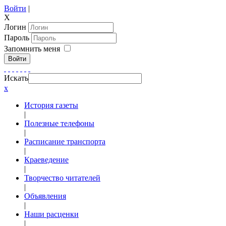
Войти
|
X
Логин
Пароль
Запомнить меня
Войти
Искать
x
История газеты
|
Полезные телефоны
|
Расписание транспорта
|
Краеведение
|
Творчество читателей
|
Объявления
|
Наши расценки
|