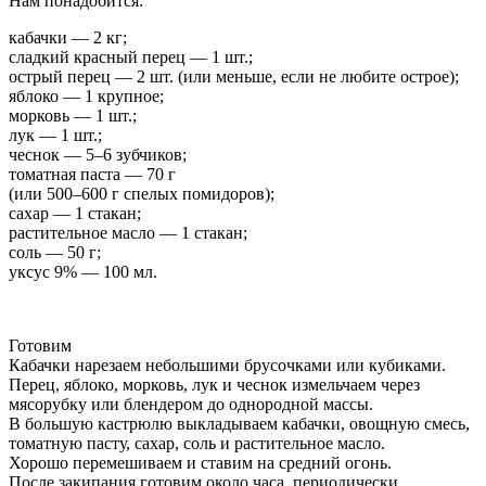
Нам понадобится:
кабачки — 2 кг;
сладкий красный перец — 1 шт.;
острый перец — 2 шт. (или меньше, если не любите острое);
яблоко — 1 крупное;
морковь — 1 шт.;
лук — 1 шт.;
чеснок — 5–6 зубчиков;
томатная паста — 70 г
(или 500–600 г спелых помидоров);
сахар — 1 стакан;
растительное масло — 1 стакан;
соль — 50 г;
уксус 9% — 100 мл.
Готовим
Кабачки нарезаем небольшими брусочками или кубиками.
Перец, яблоко, морковь, лук и чеснок измельчаем через
мясорубку или блендером до однородной массы.
В большую кастрюлю выкладываем кабачки, овощную смесь,
томатную пасту, сахар, соль и растительное масло.
Хорошо перемешиваем и ставим на средний огонь.
После закипания готовим около часа, периодически