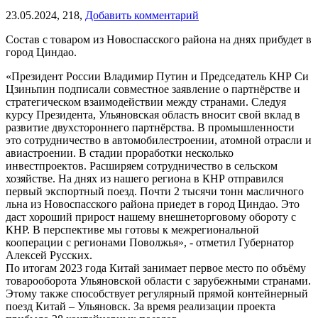
23.05.2024,
218,
Добавить комментарий
Состав с товаром из Новоспасского района на днях прибудет в
город Циндао.
«Президент России Владимир Путин и Председатель КНР Си
Цзиньпин подписали совместное заявление о партнёрстве и
стратегическом взаимодействии между странами. Следуя
курсу Президента, Ульяновская область вносит свой вклад в
развитие двухстороннего партнёрства. В промышленности
это сотрудничество в автомобилестроении, атомной отрасли и
авиастроении. В стадии проработки несколько
инвестпроектов. Расширяем сотрудничество в сельском
хозяйстве. На днях из нашего региона в КНР отправился
первый экспортный поезд. Почти 2 тысячи тонн масличного
льна из Новоспасского района приедет в город Циндао. Это
даст хороший прирост нашему внешнеторговому обороту с
КНР. В перспективе мы готовы к межрегиональной
кооперации с регионами Поволжья», - отметил Губернатор
Алексей Русских.
По итогам 2023 года Китай занимает первое место по объёму
товарооборота Ульяновской области с зарубежными странами.
Этому также способствует регулярный прямой контейнерный
поезд Китай – Ульяновск. За время реализации проекта