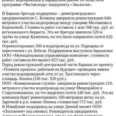
программе «Чистая вода» нацпроекта «Экология».
В Барыше бригада подрядчика – димитровградского
предпринимателя С. Кочкина завершила реконструкцию 640-
метрового участка водопровода между улицами Молчанова и
Кирпичной. Стоимость работ составила 1 млн 568 тыс. руб. из
регионального бюджета. Эта же бригада заменила 520 м
трубы на улице Калинина, на что было направлено почти 620
тыс. руб.
Отремонтировано 300 м водопровода на ул. Радищева от
пересечения с ул. Бебеля. Подрядчиком выступило барышское
ООО «Муниципальная управляющая компания», стоимость
работ составила без малого 823 тыс. руб.
Перед реконструкцией центральной части Барыша по проекту
«Помним прошлое, работаем на будущее» проведена замена
участка водопроводной сети от ул. Тростинского через
площадь Ленина (336 тыс. 920 руб.).
ООО «Коммунальная служба» завершила реконструкцию 210-
метрового участка водопровода на улице Микрорайон в
Старотимошкине, на что выделено почти 249 тыс. руб. Эта же
компания будет ремонтировать 500-метровую ветку на ул.
Заречной в р.п. имени Ленина стоимостью 572 тыс. руб.
В Измайлове водопровод на улице Дачной меняет ООО
«Поселение» (на снимке). Руководитель предприятия
Александр Волков рассказал, что на это будет потрачено