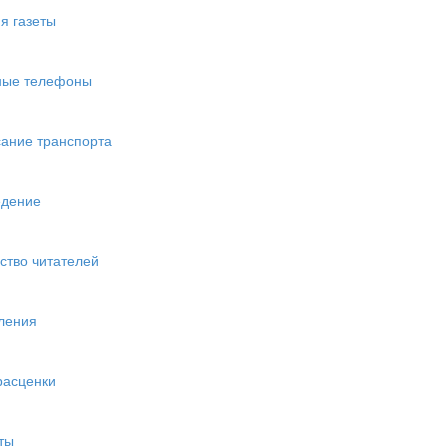
я газеты
ные телефоны
ание транспорта
едение
ство читателей
ления
расценки
ты