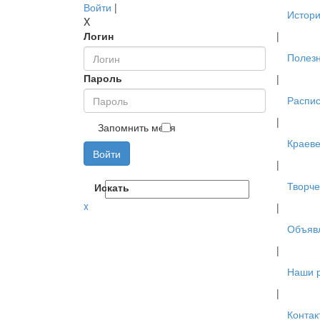
Войти
|
Истори
X
Логин
|
Полез
Пароль
|
Распис
|
Запомнить меня
Краев
Войти
|
Творче
Искать
x
|
Объяв
|
Наши 
|
Контак