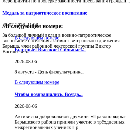
мероприятий по проверке законности пребывания граждан...
Медаль за патриотическое воспитание
20-07-2026, 11:06
//
В следующем номере:
За большой личный вклад в военно-патриотическое
В следующем номере
воспитание населения активист ветеранского движения
Барыша, член районной лекторской группы Виктор
Быстрые! Высокие! Сильные!...
Васильевич...
2026-08-06
8 августа - День физкультурника.
В следующем номере
Чтобы возвращались. Всегда...
2026-08-06
Активисты добровольной дружины «Правопорядок»
Барышского района приняли участие в трёхдневных
межрегиональных учениях Пр