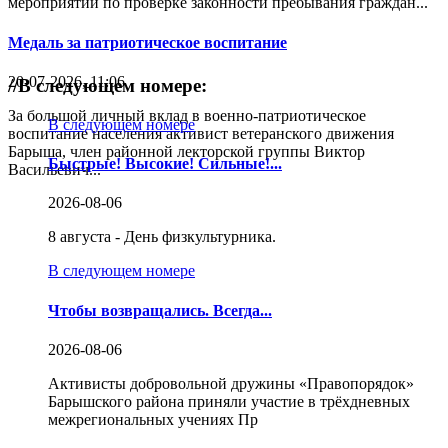
мероприятий по проверке законности пребывания граждан...
Медаль за патриотическое воспитание
20-07-2026, 11:06
//
В следующем номере:
За большой личный вклад в военно-патриотическое
В следующем номере
воспитание населения активист ветеранского движения
Барыша, член районной лекторской группы Виктор
Быстрые! Высокие! Сильные!...
Васильевич...
2026-08-06
8 августа - День физкультурника.
В следующем номере
Чтобы возвращались. Всегда...
2026-08-06
Активисты добровольной дружины «Правопорядок»
Барышского района приняли участие в трёхдневных
межрегиональных учениях Пр