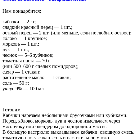
Нам понадобится:
кабачки — 2 кг;
сладкий красный перец — 1 шт.;
острый перец — 2 шт. (или меньше, если не любите острое);
яблоко — 1 крупное;
морковь — 1 шт.;
лук — 1 шт.;
чеснок — 5–6 зубчиков;
томатная паста — 70 г
(или 500–600 г спелых помидоров);
сахар — 1 стакан;
растительное масло — 1 стакан;
соль — 50 г;
уксус 9% — 100 мл.
Готовим
Кабачки нарезаем небольшими брусочками или кубиками.
Перец, яблоко, морковь, лук и чеснок измельчаем через
мясорубку или блендером до однородной массы.
В большую кастрюлю выкладываем кабачки, овощную смесь,
томатную пасту, сахар, соль и растительное масло.