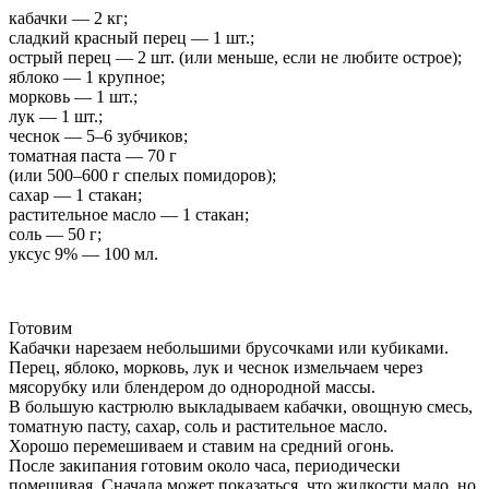
кабачки — 2 кг;
сладкий красный перец — 1 шт.;
острый перец — 2 шт. (или меньше, если не любите острое);
яблоко — 1 крупное;
морковь — 1 шт.;
лук — 1 шт.;
чеснок — 5–6 зубчиков;
томатная паста — 70 г
(или 500–600 г спелых помидоров);
сахар — 1 стакан;
растительное масло — 1 стакан;
соль — 50 г;
уксус 9% — 100 мл.
Готовим
Кабачки нарезаем небольшими брусочками или кубиками.
Перец, яблоко, морковь, лук и чеснок измельчаем через
мясорубку или блендером до однородной массы.
В большую кастрюлю выкладываем кабачки, овощную смесь,
томатную пасту, сахар, соль и растительное масло.
Хорошо перемешиваем и ставим на средний огонь.
После закипания готовим около часа, периодически
помешивая. Сначала может показаться, что жидкости мало, но