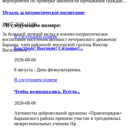
мероприятий по проверке законности пребывания граждан...
Медаль за патриотическое воспитание
20-07-2026, 11:06
//
В следующем номере:
За большой личный вклад в военно-патриотическое
В следующем номере
воспитание населения активист ветеранского движения
Барыша, член районной лекторской группы Виктор
Быстрые! Высокие! Сильные!...
Васильевич...
2026-08-06
8 августа - День физкультурника.
В следующем номере
Чтобы возвращались. Всегда...
2026-08-06
Активисты добровольной дружины «Правопорядок»
Барышского района приняли участие в трёхдневных
межрегиональных учениях Пр