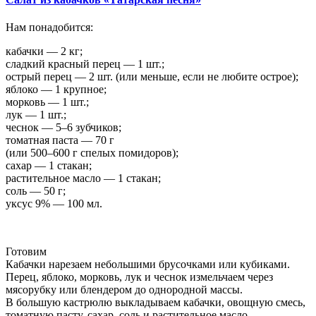
Нам понадобится:
кабачки — 2 кг;
сладкий красный перец — 1 шт.;
острый перец — 2 шт. (или меньше, если не любите острое);
яблоко — 1 крупное;
морковь — 1 шт.;
лук — 1 шт.;
чеснок — 5–6 зубчиков;
томатная паста — 70 г
(или 500–600 г спелых помидоров);
сахар — 1 стакан;
растительное масло — 1 стакан;
соль — 50 г;
уксус 9% — 100 мл.
Готовим
Кабачки нарезаем небольшими брусочками или кубиками.
Перец, яблоко, морковь, лук и чеснок измельчаем через
мясорубку или блендером до однородной массы.
В большую кастрюлю выкладываем кабачки, овощную смесь,
томатную пасту, сахар, соль и растительное масло.