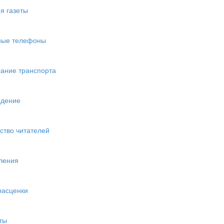
я газеты
ные телефоны
ание транспорта
едение
ство читателей
ления
расценки
ты