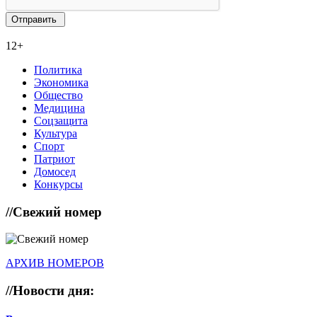
12+
Политика
Экономика
Общество
Медицина
Соцзащита
Культура
Спорт
Патриот
Домосед
Конкурсы
//
Свежий номер
АРХИВ НОМЕРОВ
//
Новости дня: