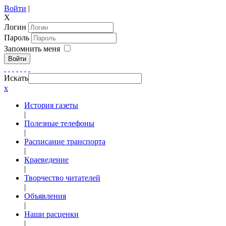
Войти
|
X
Логин
Пароль
Запомнить меня
Войти
Искать
x
История газеты
|
Полезные телефоны
|
Расписание транспорта
|
Краеведение
|
Творчество читателей
|
Объявления
|
Наши расценки
|