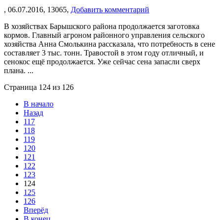
,
06.07.2016,
13065,
Добавить комментарий
В хозяйствах Барышского района продолжается заготовка
кормов. Главный агроном районного управления сельского
хозяйства Анна Смолькина рассказала, что потребность в сене
составляет 3 тыс. тонн. Травостой в этом году отличный, и
сенокос ещё продолжается. Уже сейчас сена запасли сверх
плана. ...
Страница 124 из 126
В начало
Назад
117
118
119
120
121
122
123
124
125
126
Вперёд
В конец