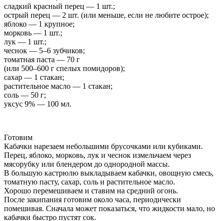
сладкий красный перец — 1 шт.;
острый перец — 2 шт. (или меньше, если не любите острое);
яблоко — 1 крупное;
морковь — 1 шт.;
лук — 1 шт.;
чеснок — 5–6 зубчиков;
томатная паста — 70 г
(или 500–600 г спелых помидоров);
сахар — 1 стакан;
растительное масло — 1 стакан;
соль — 50 г;
уксус 9% — 100 мл.
Готовим
Кабачки нарезаем небольшими брусочками или кубиками.
Перец, яблоко, морковь, лук и чеснок измельчаем через
мясорубку или блендером до однородной массы.
В большую кастрюлю выкладываем кабачки, овощную смесь,
томатную пасту, сахар, соль и растительное масло.
Хорошо перемешиваем и ставим на средний огонь.
После закипания готовим около часа, периодически
помешивая. Сначала может показаться, что жидкости мало, но
кабачки быстро пустят сок.