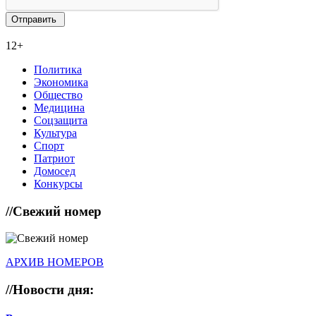
12+
Политика
Экономика
Общество
Медицина
Соцзащита
Культура
Спорт
Патриот
Домосед
Конкурсы
//
Свежий номер
АРХИВ НОМЕРОВ
//
Новости дня: