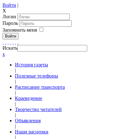
Войти
|
X
Логин
Пароль
Запомнить меня
Войти
Искать
x
История газеты
|
Полезные телефоны
|
Расписание транспорта
|
Краеведение
|
Творчество читателей
|
Объявления
|
Наши расценки
|