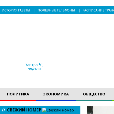
|
|
ИСТОРИЯ ГАЗЕТЫ
ПОЛЕЗНЫЕ ТЕЛЕФОНЫ
РАСПИСАНИЕ ТРАН
7.08.2026,
05:36
+28 °C
ясно
Ветер
2.94 м/с
761 мм рт с
Завтра °C,
неделя
ПОЛИТИКА
ЭКОНОМИКА
ОБЩЕСТВО
//
СВЕЖИЙ НОМЕР