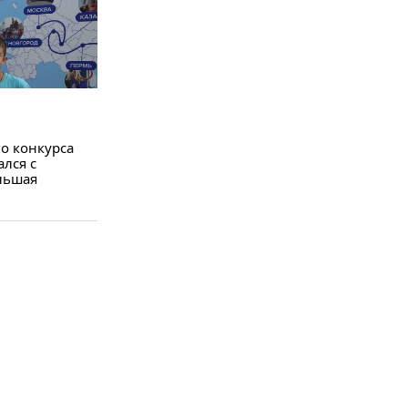
о конкурса
лся с
льшая