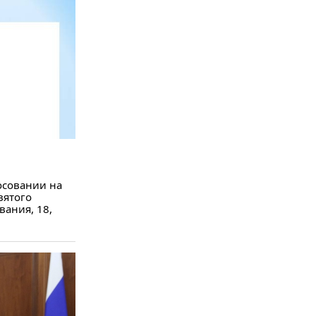
осовании на
вятого
вания, 18,