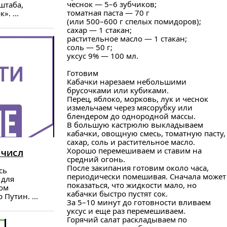
чеснок — 5–6 зубчиков;
штаба,
томатная паста — 70 г
. ...
(или 500–600 г спелых помидоров);
сахар — 1 стакан;
растительное масло — 1 стакан;
соль — 50 г;
уксус 9% — 100 мл.
Готовим
Кабачки нарезаем небольшими
брусочками или кубиками.
Перец, яблоко, морковь, лук и чеснок
измельчаем через мясорубку или
блендером до однородной массы.
В большую кастрюлю выкладываем
кабачки, овощную смесь, томатную пасту,
сахар, соль и растительное масло.
Хорошо перемешиваем и ставим на
 ЧИСЛ
средний огонь.
После закипания готовим около часа,
сь
периодически помешивая. Сначала может
 для
показаться, что жидкости мало, но
ном
кабачки быстро пустят сок.
Путин. ...
За 5–10 минут до готовности вливаем
уксус и еще раз перемешиваем.
Горячий салат раскладываем по