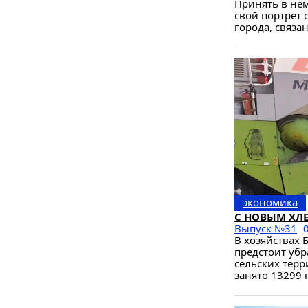
Принять в нем
свой портрет 
города, связа
экономика
С НОВЫМ ХЛ
Выпуск №31
В хозяйствах
предстоит убр
сельских терр
занято 13299 