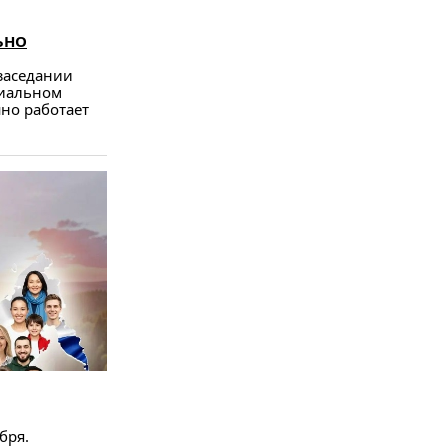
ЬНО
заседании
циальном
но работает
бря.