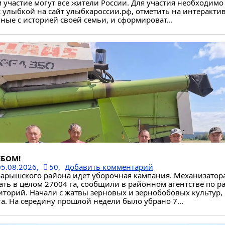
 участие могут все жители России. Для участия необходимо
с улыбкой на сайт улыбкароссии.рф, отметить на интеракти
нные с историей своей семьи, и сформироват...
ЕБОМ!
05.08.2026,
50,
Добавить комментарий
 Барышского района идёт уборочная кампания. Механизатор
ать в целом 27004 га, сообщили в районном агентстве по 
иторий. Начали с жатвы зерновых и зернобобовых культур
га. На середину прошлой недели было убрано 7...