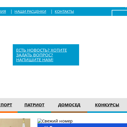
|
Войти
|
|
НИЯ
НАШИ РАСЦЕНКИ
КОНТАКТЫ
x
Барыш, Красноармейская, 1
+7 (84253) 21-1-56
barvesti@bk.ru
ЕСТЬ НОВОСТЬ? ХОТИТЕ
ЗАДАТЬ ВОПРОС?
НАПИШИТЕ НАМ!
12+
СПОРТ
ПАТРИОТ
ДОМОСЕД
КОНКУРСЫ