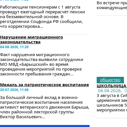
Во встрече п
Работающим пенсионерам с 1 августа
командующие и
проведут ежегодный перерасчёт пенсии
на беззаявительной основе. В
реготделении Соцфонда РФ сообщили,
что корректировка...
Нарушение миграционного
законодательства
04-08-2026, 11:20
Факт нарушения миграционного
законодательства выявили сотрудники
МО МВД «Барышский» во время
проведения мероприятий по проверке
законности пребывания граждан...
общество
Медаль за патриотическое воспитание
ШКОЛЬНИЦА 
20-07-2026, 11:06
06.08.2026,
3 августа в С
За большой личный вклад в военно-
церемония за
патриотическое воспитание населения
школьников 5-
активист ветеранского движения Барыша,
мероприятии п
член районной лекторской группы
Виктор Васильевич...