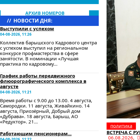
АРХИВ НОМЕРОВ
//
НОВОСТИ ДНЯ:
Выступили с успехом
04-08-2026, 11:26
Коллектив барышского Кадрового центра
с успехом выступил на региональном
конкурсе профмастерства в сфере
занятости. В номинации «Лучшая
практика по кадровому...
График работы передвижного
флюорографического комплекса в
августе
04-08-2026, 11:21
Время работы с 9.00 до 13.00. 4 августа,
Самородки. 11 августа, Живайкино. 14
августа, Приозёрный, Добрый дом
«Дубрава». 18 августа, Барыш, АО
«Редуктор». 21...
политика
ВСТРЕЧА С 
Работающим пенсионерам...
06.08.2026,
04-08-2026, 11:22