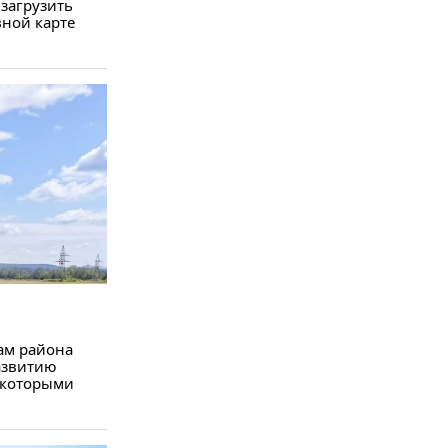
 загрузить
вной карте
ам района
развитию
, которыми