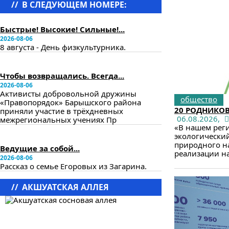
//
В СЛЕДУЮЩЕМ НОМЕРЕ:
в следующем номере
Быстрые! Высокие! Сильные!...
2026-08-06
8 августа - День физкультурника.
в следующем номере
Чтобы возвращались. Всегда...
2026-08-06
Активисты добровольной дружины
общество
«Правопорядок» Барышского района
20 РОДНИКОВ
приняли участие в трёхдневных
06.08.2026,
межрегиональных учениях Пр
«В нашем реги
экологический
в следующем номере
природного на
Ведущие за собой...
реализации на
2026-08-06
Рассказ о семье Егоровых из Загарина.
//
АКШУАТСКАЯ АЛЛЕЯ