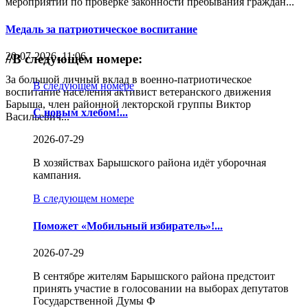
мероприятий по проверке законности пребывания граждан...
Медаль за патриотическое воспитание
20-07-2026, 11:06
//
В следующем номере:
За большой личный вклад в военно-патриотическое
В следующем номере
воспитание населения активист ветеранского движения
Барыша, член районной лекторской группы Виктор
С новым хлебом!...
Васильевич...
2026-07-29
В хозяйствах Барышского района идёт уборочная
кампания.
В следующем номере
Поможет «Мобильный избиратель»!...
2026-07-29
В сентябре жителям Барышского района предстоит
принять участие в голосовании на выборах депутатов
Государственной Думы Ф