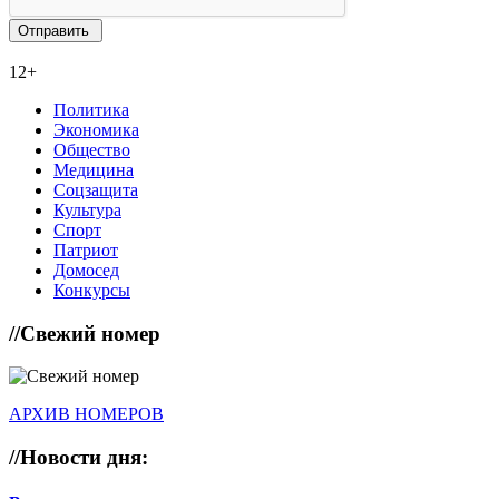
12+
Политика
Экономика
Общество
Медицина
Соцзащита
Культура
Спорт
Патриот
Домосед
Конкурсы
//
Свежий номер
АРХИВ НОМЕРОВ
//
Новости дня: