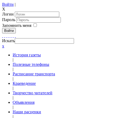
Войти
|
X
Логин
Пароль
Запомнить меня
Войти
Искать
x
История газеты
|
Полезные телефоны
|
Расписание транспорта
|
Краеведение
|
Творчество читателей
|
Объявления
|
Наши расценки
|