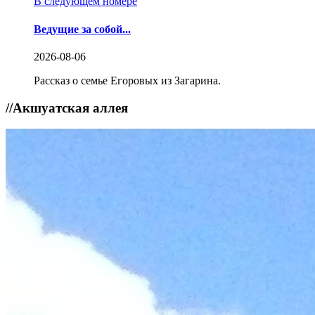
В следующем номере
Ведущие за собой...
2026-08-06
Рассказ о семье Егоровых из Загарина.
//
Акшуатская аллея