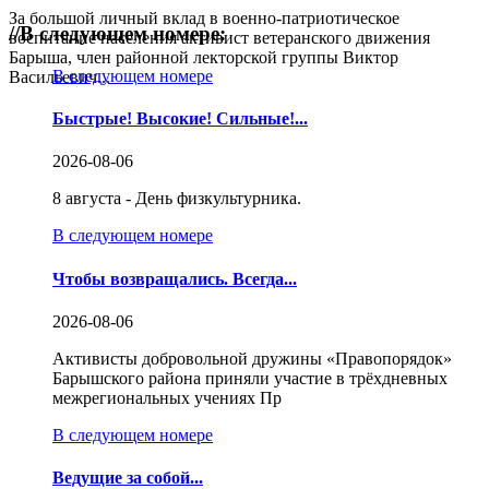
За большой личный вклад в военно-патриотическое
//
В следующем номере:
воспитание населения активист ветеранского движения
Барыша, член районной лекторской группы Виктор
В следующем номере
Васильевич...
Быстрые! Высокие! Сильные!...
2026-08-06
8 августа - День физкультурника.
В следующем номере
Чтобы возвращались. Всегда...
2026-08-06
Активисты добровольной дружины «Правопорядок»
Барышского района приняли участие в трёхдневных
межрегиональных учениях Пр
В следующем номере
Ведущие за собой...