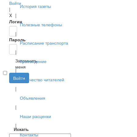
Войти
История газеты
|
X
|
Логин
Полезные телефоны
|
Пароль
Расписание транспорта
|
Запомнить
Краеведение
меня
|
Войти
Творчество читателей
|
Объявления
|
Наши расценки
|
Искать
Контакты