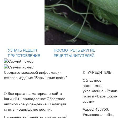
УЗНАТЬ РЕЦЕПТ
ПОСМОТРЕТЬ ДРУГИЕ
ПРИГОТОВЛЕНИЯ
РЕЦЕПТЫ ЧИТАТЕЛЕЙ
Средство массовой информации
© УЧРЕДИТЕЛЬ:
сетевое издание "Барышские вести"
Областное
автономное
учреждение «Редак
© Все права на материалы сайта
газеты «Барышские
barvesti.ru принадлежат Областное
вести»
автономное учреждение «Редакция
газеты «Барышские вести».
Адрес: 433750,
Ульяновская обл.,
Перепечатка (целиком или частями)