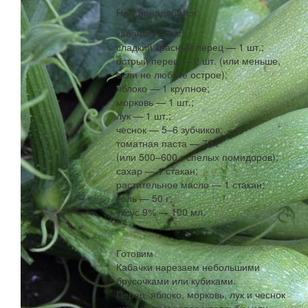
Нам понадобится:
кабачки — 2 кг;
сладкий красный перец — 1 шт.;
острый перец — 2 шт. (или меньше,
если не любите острое);
яблоко — 1 крупное;
морковь — 1 шт.;
лук — 1 шт.;
чеснок — 5–6 зубчиков;
томатная паста — 70 г
(или 500–600 г спелых помидоров);
сахар — 1 стакан;
растительное масло — 1 стакан;
соль — 50 г;
уксус 9% — 100 мл.
Готовим
Кабачки нарезаем небольшими
брусочками или кубиками.
Перец, яблоко, морковь, лук и чеснок
измельчаем через мясорубку или