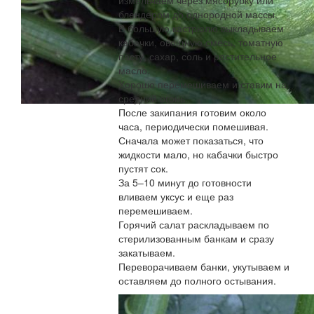
блендером до однородной массы.
В большую кастрюлю выкладываем
кабачки, овощную смесь, томатную
пасту, сахар, соль и растительное
масло.
Хорошо перемешиваем и ставим на
средний огонь.
После закипания готовим около
часа, периодически помешивая.
Сначала может показаться, что
жидкости мало, но кабачки быстро
пустят сок.
За 5–10 минут до готовности
вливаем уксус и еще раз
перемешиваем.
Горячий салат раскладываем по
стерилизованным банкам и сразу
закатываем.
Переворачиваем банки, укутываем и
оставляем до полного остывания.