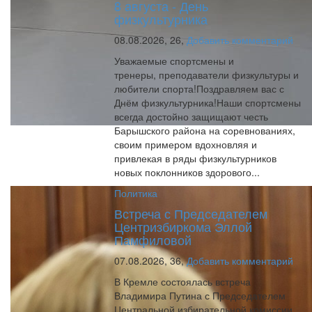
8 августа - День
физкультурника
08.08.2026,
26,
Добавить комментарий
Уважаемые спортсмены и
тренеры, преподаватели физкультуры и
любители спорта!Поздравляем вас с
Днём физкультурника!Наши спортсмены
всегда достойно защищают честь
Барышского района на соревнованиях,
своим примером вдохновляя и
привлекая в ряды физкультурников
новых поклонников здорового...
Политика
Встреча с Председателем
Центризбиркома Эллой
Памфиловой
07.08.2026,
36,
Добавить комментарий
В Кремле состоялась встреча
Владимира Путина с Председателем
Центральной избирательной комиссии