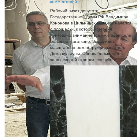
комментарий
Рабочий визит депутата
Государственной Думы РФ Владимира
Кононова в Цильнинский район начался
с площадки, к которой сегодня
приковано внимание всех жителей села
Большое Нагаткино. Здесь идёт
масштабная реконструкция местного
Дома культуры. Обновлённые стены,
запах свежей отделки, современ...