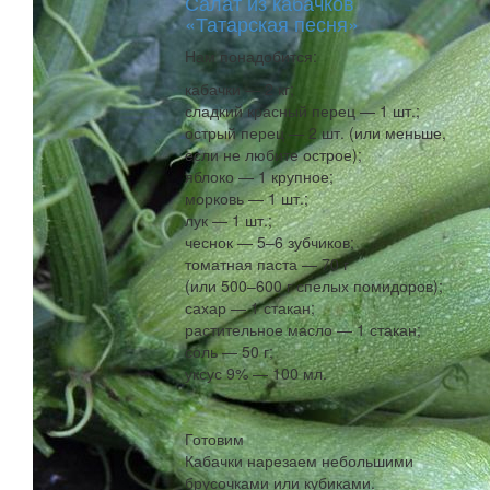
Салат из кабачков
«Татарская песня»
Нам понадобится:
кабачки — 2 кг;
сладкий красный перец — 1 шт.;
острый перец — 2 шт. (или меньше,
если не любите острое);
яблоко — 1 крупное;
морковь — 1 шт.;
лук — 1 шт.;
чеснок — 5–6 зубчиков;
томатная паста — 70 г
(или 500–600 г спелых помидоров);
сахар — 1 стакан;
растительное масло — 1 стакан;
соль — 50 г;
уксус 9% — 100 мл.
Готовим
Кабачки нарезаем небольшими
брусочками или кубиками.