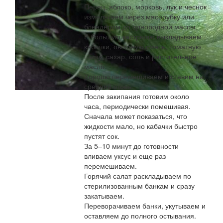
Перец, яблоко, морковь, лук и чеснок
измельчаем через мясорубку или
блендером до однородной массы.
В большую кастрюлю выкладываем
кабачки, овощную смесь, томатную
пасту, сахар, соль и растительное
масло.
Хорошо перемешиваем и ставим на
средний огонь.
После закипания готовим около
часа, периодически помешивая.
Сначала может показаться, что
жидкости мало, но кабачки быстро
пустят сок.
За 5–10 минут до готовности
вливаем уксус и еще раз
перемешиваем.
Горячий салат раскладываем по
стерилизованным банкам и сразу
закатываем.
Переворачиваем банки, укутываем и
оставляем до полного остывания.