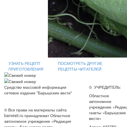
УЗНАТЬ РЕЦЕПТ
ПОСМОТРЕТЬ ДРУГИЕ
ПРИГОТОВЛЕНИЯ
РЕЦЕПТЫ ЧИТАТЕЛЕЙ
Средство массовой информации
© УЧРЕДИТЕЛЬ:
сетевое издание "Барышские вести"
Областное
автономное
учреждение «Редак
© Все права на материалы сайта
газеты «Барышские
barvesti.ru принадлежат Областное
вести»
автономное учреждение «Редакция
газеты «Барышские вести».
Адрес: 433750,