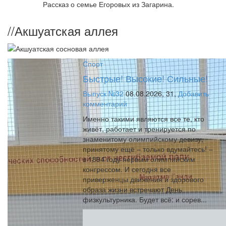
Рассказ о семье Егоровых из Загарина.
//
Акшуатская аллея
Спорт
Быстрые! Высокие! Сильные!
Выпуск №32
08.08.2026,
31,
Добавить
комментарий
Именно такими являются все те, кто
живёт, работает и тренируется по
знаменитому олимпийскому девизу,
принятому ещё – только вдумайтесь! –
в 1894 году первым олимпийским
конгрессом. И сегодня все
приверженцы движения и здорового
образа жизни встречают День
физкультурника. Будет всё: и сорев...