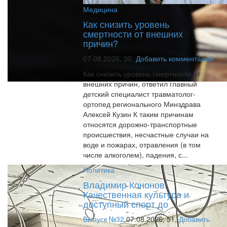
Медицина
Как снизить уровень
смертности от внешних
причин?
07.08.2026,
30,
Добавить комментарий
Как снизить уровень смертности от
внешних причин, ответил главный
детский специалист травматолог-
ортопед регионального Минздрава
Алексей Кузин К таким причинам
относятся дорожно-транспортные
происшествия, несчастные случаи на
воде и пожарах, отравления (в том
числе алкоголем), падения, с...
Политика
Владимир Кононов:
Качественная культура и
доступный спорт до
Выпуск №32
07.08.2026,
51,
Добавить