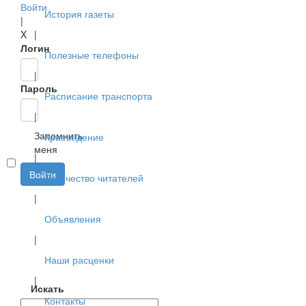
Войти
История газеты
|
X
|
Логин
Полезные телефоны
|
Пароль
Расписание транспорта
|
Запомнить
Краеведение
меня
|
Войти
Творчество читателей
|
Объявления
|
Наши расценки
|
Искать
Контакты