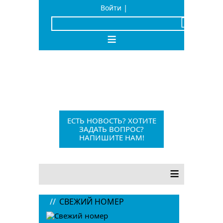
|
Войти
x
≡
Барыш, Красноармейская, 1
+7 (84253) 21-1-56
barvesti@bk.ru
ЕСТЬ НОВОСТЬ? ХОТИТЕ
ЗАДАТЬ ВОПРОС?
НАПИШИТЕ НАМ!
12+
≡
//
СВЕЖИЙ НОМЕР