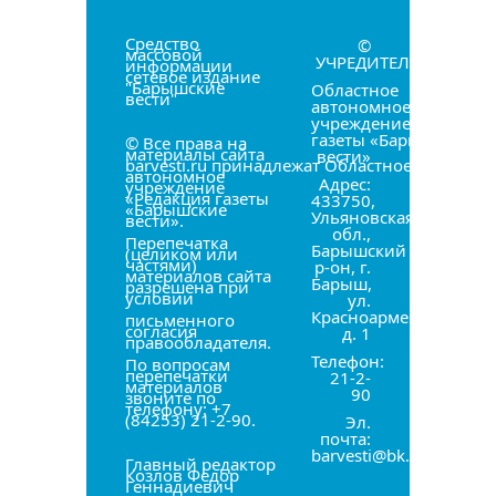
Средство
©
массовой
УЧРЕДИТЕЛЬ:
информации
сетевое издание
"Барышские
Областное
вести"
автономное
учреждение «Редакци
газеты «Барышские
© Все права на
материалы сайта
вести»
barvesti.ru принадлежат Областное
автономное
Адрес:
учреждение
«Редакция газеты
433750,
«Барышские
Ульяновская
вести».
обл.,
Перепечатка
Барышский
(целиком или
частями)
р-он, г.
материалов сайта
Барыш,
разрешена при
условии
ул.
Красноармейская,
письменного
согласия
д. 1
правообладателя.
Телефон:
По вопросам
перепечатки
21-2-
материалов
90
звоните по
телефону: +7
(84253) 21-2-90.
Эл.
почта:
barvesti@bk.ru
Главный редактор
Козлов Фёдор
Геннадиевич