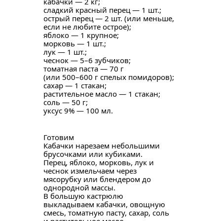
кабачки — 2 кг;
сладкий красный перец — 1 шт.;
острый перец — 2 шт. (или меньше,
если не любите острое);
яблоко — 1 крупное;
морковь — 1 шт.;
лук — 1 шт.;
чеснок — 5–6 зубчиков;
томатная паста — 70 г
(или 500–600 г спелых помидоров);
сахар — 1 стакан;
растительное масло — 1 стакан;
соль — 50 г;
уксус 9% — 100 мл.
Готовим
Кабачки нарезаем небольшими
брусочками или кубиками.
Перец, яблоко, морковь, лук и
чеснок измельчаем через
мясорубку или блендером до
однородной массы.
В большую кастрюлю
выкладываем кабачки, овощную
смесь, томатную пасту, сахар, соль