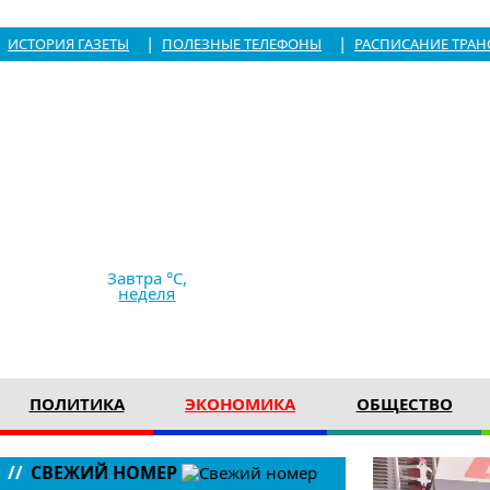
|
|
ИСТОРИЯ ГАЗЕТЫ
ПОЛЕЗНЫЕ ТЕЛЕФОНЫ
РАСПИСАНИЕ ТРАН
8.08.2026,
00:14
+31 °C
сильный дождь
Ветер
6.46 м/с
758 мм рт с
Завтра °C,
неделя
ПОЛИТИКА
ЭКОНОМИКА
ОБЩЕСТВО
//
СВЕЖИЙ НОМЕР