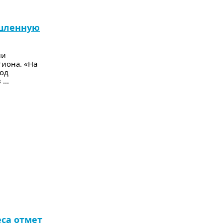
ышленную
ли
гиона. «На
под
...
са отмет