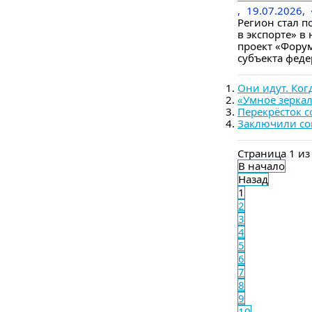
,
19.07.2026,
Регион стал 
в экспорте» в
проект «Фору
субъекта феде
Они идут. Когд
«Умное зеркал
Перекрёсток с
Заключили со
Страница 1 из
В начало
Назад
1
2
3
4
5
6
7
8
9
10