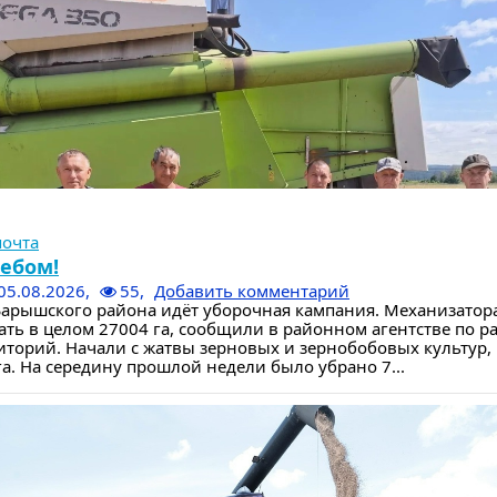
почта
ебом!
05.08.2026,
55,
Добавить комментарий
 Барышского района идёт уборочная кампания. Механизатор
ать в целом 27004 га, сообщили в районном агентстве по 
иторий. Начали с жатвы зерновых и зернобобовых культур
га. На середину прошлой недели было убрано 7...