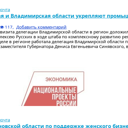
почта
ая и Владимирская области укрепляют пром
117,
Добавить комментарий
 визита делегации Владимирской области в регион доложи
лексею Русских в ходе штаба по комплексному развитию ре
еле в регионе работала делегация Владимирской области 
заместителя Губернатора Дениса Евгеньевича Синявского, в 
почта
овской области по поддержке женского бизне