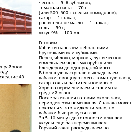
чеснок — 5–6 зубчиков;
томатная паста — 70 г
(или 500–600 г спелых помидоров);
сахар — 1 стакан;
растительное масло — 1 стакан;
соль — 50 г;
уксус 9% — 100 мл.
Готовим
Кабачки нарезаем небольшими
брусочками или кубиками.
Перец, яблоко, морковь, лук и чеснок
измельчаем через мясорубку или
ех районов
блендером до однородной массы.
году
В большую кастрюлю выкладываем
оследние 43
кабачки, овощную смесь, томатную пасту,
сахар, соль и растительное масло.
Хорошо перемешиваем и ставим на
средний огонь.
После закипания готовим около часа,
периодически помешивая. Сначала может
показаться, что жидкости мало, но
кабачки быстро пустят сок.
За 5–10 минут до готовности вливаем
уксус и еще раз перемешиваем.
Горячий салат раскладываем по