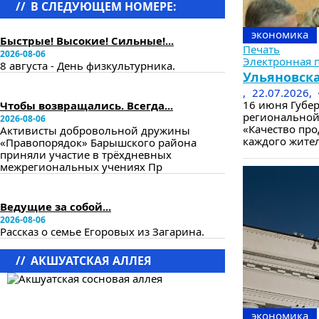
//
В СЛЕДУЮЩЕМ НОМЕРЕ:
в следующем номере
экономика
Быстрые! Высокие! Сильные!...
Печать
2026-08-06
Электронная 
8 августа - День физкультурника.
Ульяновска
в следующем номере
,
22.07.2026,
16 июня Губе
Чтобы возвращались. Всегда...
региональной
2026-08-06
«Качество про
Активисты добровольной дружины
каждого жител
«Правопорядок» Барышского района
приняли участие в трёхдневных
межрегиональных учениях Пр
в следующем номере
Ведущие за собой...
2026-08-06
Рассказ о семье Егоровых из Загарина.
//
АКШУАТСКАЯ АЛЛЕЯ
экономика