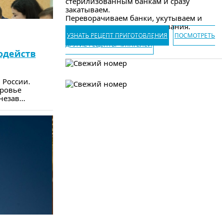
стерилизованным банкам и сразу
закатываем.
Переворачиваем банки, укутываем и
оставляем до полного остывания.
УЗНАТЬ РЕЦЕПТ ПРИГОТОВЛЕНИЯ
ПОСМОТРЕТЬ
ДРУГИЕ РЕЦЕПТЫ ЧИТАТЕЛЕЙ
одейств
 России.
оровье
езав...