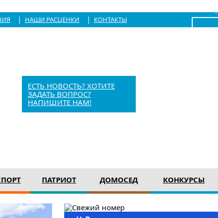
|
Войти
|
|
НИЯ
НАШИ РАСЦЕНКИ
КОНТАКТЫ
x
Барыш, Красноармейская, 1
+7 (84253) 21-1-56
barvesti@bk.ru
ЕСТЬ НОВОСТЬ? ХОТИТЕ
ЗАДАТЬ ВОПРОС?
НАПИШИТЕ НАМ!
12+
СПОРТ
ПАТРИОТ
ДОМОСЕД
КОНКУРСЫ