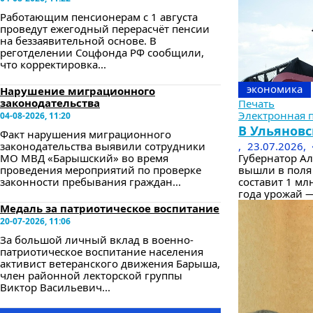
Работающим пенсионерам с 1 августа
проведут ежегодный перерасчёт пенсии
на беззаявительной основе. В
реготделении Соцфонда РФ сообщили,
что корректировка...
экономика
Нарушение миграционного
законодательства
Печать
Электронная 
04-08-2026, 11:20
В Ульяновс
Факт нарушения миграционного
законодательства выявили сотрудники
,
23.07.2026,
МО МВД «Барышский» во время
Губернатор Ал
проведения мероприятий по проверке
вышли в поля
законности пребывания граждан...
составит 1 мл
года урожай —
Медаль за патриотическое воспитание
20-07-2026, 11:06
За большой личный вклад в военно-
патриотическое воспитание населения
активист ветеранского движения Барыша,
член районной лекторской группы
Виктор Васильевич...