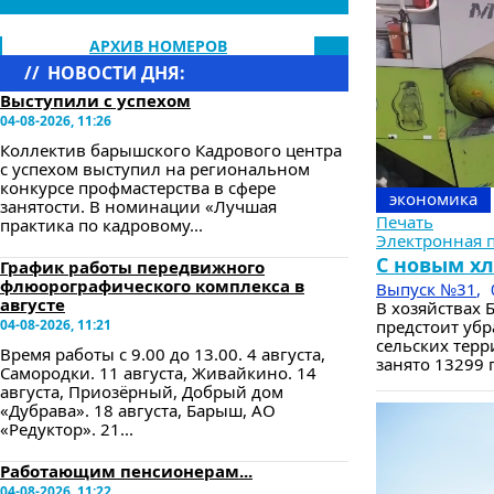
АРХИВ НОМЕРОВ
//
НОВОСТИ ДНЯ:
Выступили с успехом
04-08-2026, 11:26
Коллектив барышского Кадрового центра
с успехом выступил на региональном
конкурсе профмастерства в сфере
экономика
занятости. В номинации «Лучшая
Печать
практика по кадровому...
Электронная 
С новым хл
График работы передвижного
флюорографического комплекса в
Выпуск №31
,
августе
В хозяйствах
04-08-2026, 11:21
предстоит убр
сельских терр
Время работы с 9.00 до 13.00. 4 августа,
занято 13299 
Самородки. 11 августа, Живайкино. 14
августа, Приозёрный, Добрый дом
«Дубрава». 18 августа, Барыш, АО
«Редуктор». 21...
Работающим пенсионерам...
04-08-2026, 11:22