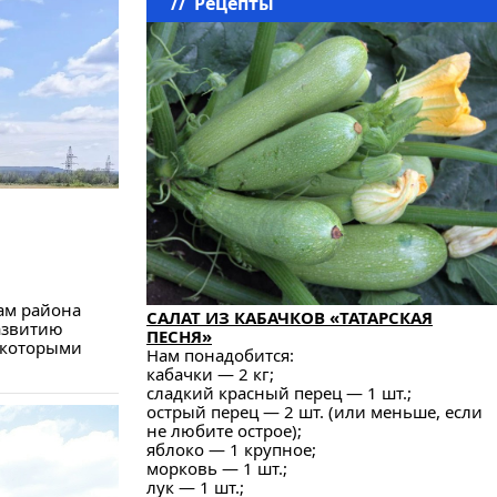
//
Рецепты
ам района
САЛАТ ИЗ КАБАЧКОВ «ТАТАРСКАЯ
развитию
ПЕСНЯ»
, которыми
Нам понадобится:
кабачки — 2 кг;
сладкий красный перец — 1 шт.;
острый перец — 2 шт. (или меньше, если
не любите острое);
яблоко — 1 крупное;
морковь — 1 шт.;
лук — 1 шт.;