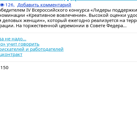
126,
Добавить комментарий
победителем IV Всероссийского конкурса «Лидеры поддерж
 номинации «Креативное вовлечение». Высокой оценки удо
м деловых женщин», который ежегодно реализуется на тер
рации. На торжественной церемонии в Совете Федера...
а не надо...
о» учит говорить
оискателей и работодателей
цконтракт
 150