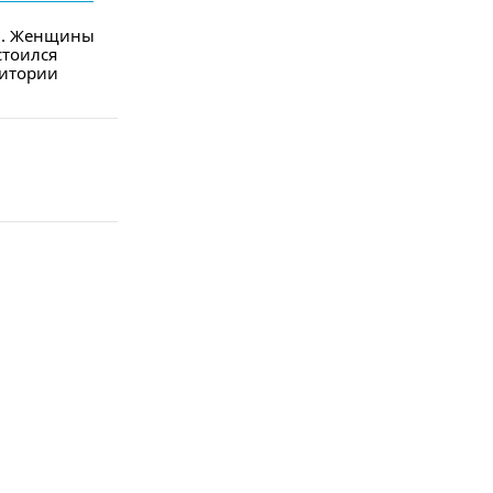
ки. Женщины
стоился
ритории