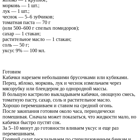
морковь — 1 шт.;
лук — 1 шт.;
чеснок — 5–6 зубчиков;
томатная паста — 70 г
(или 500–600 г спелых помидоров);
сахар — 1 стакан;
растительное масло — 1 стакан;
соль — 50 г;
уксус 9% — 100 мл.
Готовим
Кабачки нарезаем небольшими брусочками или кубиками.
Перец, яблоко, морковь, лук и чеснок измельчаем через
мясорубку или блендером до однородной массы.
В большую кастрюлю выкладываем кабачки, овощную смесь,
томатную пасту, сахар, соль и растительное масло.
Хорошо перемешиваем и ставим на средний огонь.
После закипания готовим около часа, периодически
помешивая. Сначала может показаться, что жидкости мало, но
кабачки быстро пустят сок.
За 5–10 минут до готовности вливаем уксус и еще раз
перемешиваем.
Горячий салат раскладываем по стерилизованным банкам и