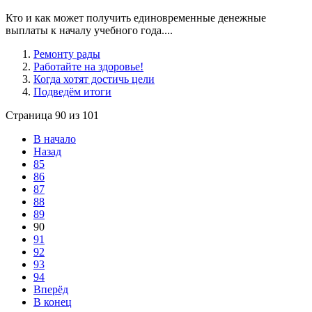
Кто и как может получить единовременные денежные
выплаты к началу учебного года....
Ремонту рады
Работайте на здоровье!
Когда хотят достичь цели
Подведём итоги
Страница 90 из 101
В начало
Назад
85
86
87
88
89
90
91
92
93
94
Вперёд
В конец